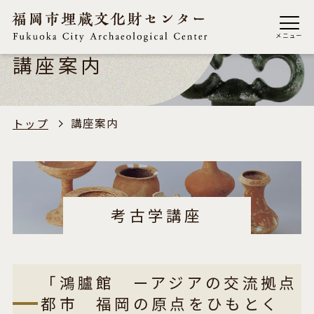
メニュー
講座案内
講座案内
トップ
考古学講座
「鴻臚館 ーアジアの交流拠点
都市 福岡の原点をひもとく