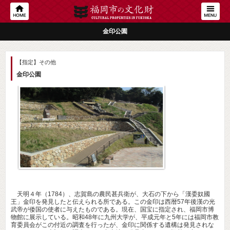
金印公園
【指定】その他
金印公園
天明４年（1784）、志賀島の農民甚兵衛が、大石の下から「漢委奴國
王」金印を発見したと伝えられる所である。この金印は西暦57年後漢の光
武帝が倭国の使者に与えたものである。現在、国宝に指定され、福岡市博
物館に展示している。昭和48年に九州大学が、平成元年と5年には福岡市教
育委員会がこの付近の調査を行ったが、金印に関係する遺構は発見されな