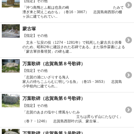
【指定】その他
「沖つ鳥鴨とふ船は也良の崎 たみて
漕ぎ来と聞えこぬかも」（巻16・3867） 志賀島南西部の棚
ヶ浜に建てられてい...
蒙古塚
【指定】その他
文永・弘安の役（1274・1281年）で戦死した蒙古兵士供養
のため、昭和2年に建設された石碑である。また張作霖書による
「蒙古軍供養塔賛」の碑も建...
万葉歌碑（志賀島第８号歌碑）
【指定】その他
「志賀の浦にいざりする海人
家人の待ちこふらむに明しつる魚」（巻15・3653） 志賀島
小学校内に建てられ...
万葉歌碑（志賀島第６号歌碑）
【指定】その他
「志賀のあまの塩やく煙風をいたみ
立ちは昇らず山にたなびく」
（巻７・1246） 志賀島西部叶の浜、蒙古塚...
万葉歌碑（志賀島第３号歌碑）