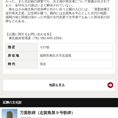
かった。また古記録の調査でも、出土地や発見者について疑義が出されて
おり、金印出土の謎はいまだ解決されていない。
海をはさみ能古島の也良岬と向かい合う公園の入口には、「漢委奴國王
金印発光之処」記念碑が建つ。園内には志賀島を中心とした古代の地図、
福岡の地と関係の深かった中国の古代史家で文学者でもあった郭沫若の詩
碑などがある。
【公園に関するお問い合わせ先】
東区維持管理課（TEL 092-645-1058）
指 定
その他
所 在 地
福岡市東区大字志賀島
時 代
現在
地図を見る
近隣の文化財
万葉歌碑（志賀島第９号歌碑）