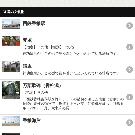
近隣の文化財
西鉄香椎駅
兜塚
【指定】その他
【種別】その他
神功皇后が、この地で兜を着けたといわれている場所です。
鎧坂
神功皇后が、この坂で鎧を着けたといわれている場所です。
万葉歌碑（香椎潟）
【指定】その他
西鉄香椎宮前駅を降り、ＪＲの踏切を越えた南側（右側）の
丘陵が香椎宮頓宮で、坂道を上った左手に歌碑が建つ。神亀五
年（728）11月、大宰府の長...
香椎海岸