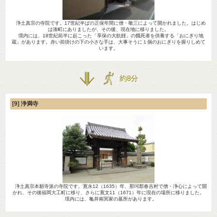
浄土真宗の寺院です。17世紀半ばの正保年間に僧・敬三によって開かれました。はじめ
は湊町にありましたが、その後、現在地に移りました。
境内には、18世紀前半に起こった「享保の大飢饉」の餓死者を供養する「おにぎり地
蔵」があります。赤い前掛けの下の小さな手は、大事そうに１個のおにぎりを握りしめて
います。
約8分
[9] 浄満寺
浄土真宗本願寺派の寺院です。寛永12（1635）年、那珂郡春吉村で僧・浄心によって開
かれ、その後福岡大工町に移り、さらに寛文11（1671）年に現在の場所に移りました。
境内には、亀井南冥家の墓所があります。