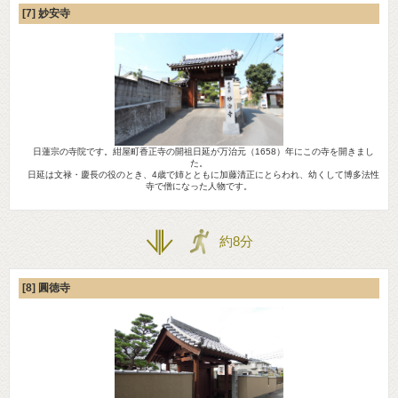
[7] 妙安寺
日蓮宗の寺院です。紺屋町香正寺の開祖日延が万治元（1658）年にこの寺を開きまし
た。
日延は文禄・慶長の役のとき、4歳で姉とともに加藤清正にとらわれ、幼くして博多法性
寺で僧になった人物です。
約8分
[8] 圓徳寺