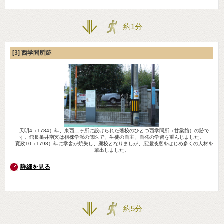
約1分
[3] 西学問所跡
天明4（1784）年、東西二ヶ所に設けられた藩校のひとつ西学問所（甘棠館）の跡で
す。館長亀井南冥は徂徠学派の儒医で、生徒の自主、自発の学習を重んじました。
寛政10（1798）年に学舎が焼失し、廃校となりましが、広瀬淡窓をはじめ多くの人材を
輩出しました。
詳細を見る
約5分