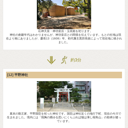
応神天皇・神功皇后・玉依姫を祀ります。
神社の創建年代はわかりませんが、神功皇后との関係を伝えています。もとの社地は現
在より南にありましたが、慶長13（1608）年、初代藩主黒田長政によって現在地に移され
ました。
約3分
[12] 平野神社
幕末の勤王家、平野国臣を祀った神社です。国臣は神社近くの地行下町、現在の今川で
生まれました。境内には「我胸の燃ゆる思いにくらぶれば烟は薄し桜島山」の歌碑が建っ
ています。