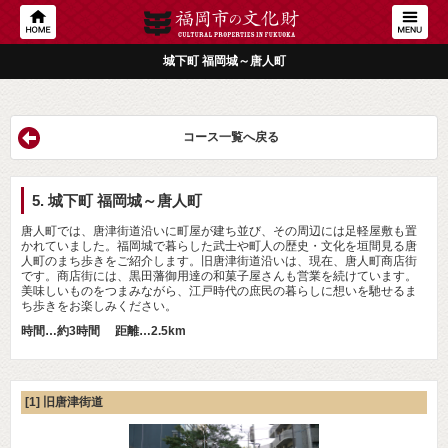
城下町 福岡城～唐人町
コース一覧へ戻る
5. 城下町 福岡城～唐人町
唐人町では、唐津街道沿いに町屋が建ち並び、その周辺には足軽屋敷も置
かれていました。福岡城で暮らした武士や町人の歴史・文化を垣間見る唐
人町のまち歩きをご紹介します。旧唐津街道沿いは、現在、唐人町商店街
です。商店街には、黒田藩御用達の和菓子屋さんも営業を続けています。
美味しいものをつまみながら、江戸時代の庶民の暮らしに想いを馳せるま
ち歩きをお楽しみください。
時間…約3時間 距離…2.5km
[1] 旧唐津街道