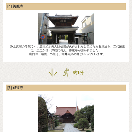
[4] 善龍寺
浄土真宗の寺院です。黒田如水夫人照福院が火葬されたと伝えられる場所を、二代藩主
黒田忠之が僧・浄徳に与え、善龍寺が開かれました。
山門の「瑞雲」の額は、亀井南冥の書といわれています。
約1分
[5] 成道寺