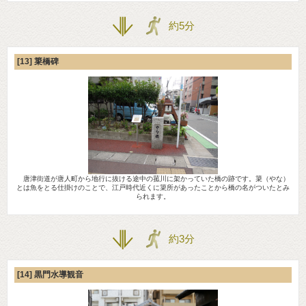
約5分
[13] 簗橋碑
唐津街道が唐人町から地行に抜ける途中の菰川に架かっていた橋の跡です。簗（やな）
とは魚をとる仕掛けのことで、江戸時代近くに簗所があったことから橋の名がついたとみ
られます。
約3分
[14] 黒門水導観音