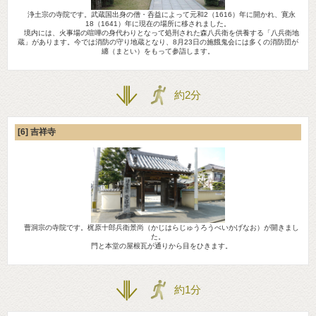
浄土宗の寺院です。武蔵国出身の僧・呑益によって元和2（1616）年に開かれ、寛永
18（1641）年に現在の場所に移されました。
境内には、火事場の喧嘩の身代わりとなって処刑された森八兵衛を供養する「八兵衛地
蔵」があります。今では消防の守り地蔵となり、8月23日の施餓鬼会には多くの消防団が
纏（まとい）をもって参詣します。
約2分
[6] 吉祥寺
曹洞宗の寺院です。梶原十郎兵衛景尚（かじはらじゅうろうべいかげなお）が開きまし
た。
門と本堂の屋根瓦が通りから目をひきます。
約1分