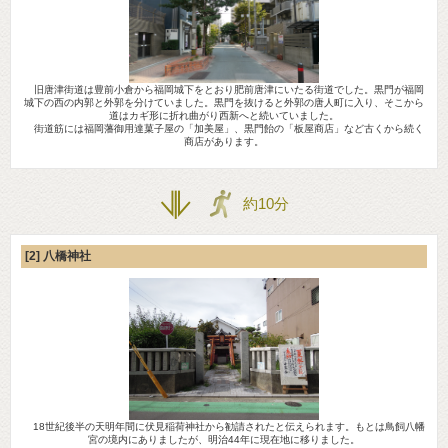
旧唐津街道は豊前小倉から福岡城下をとおり肥前唐津にいたる街道でした。黒門が福岡
城下の西の内郭と外郭を分けていました。黒門を抜けると外郭の唐人町に入り、そこから
道はカギ形に折れ曲がり西新へと続いていました。
街道筋には福岡藩御用達菓子屋の「加美屋」、黒門飴の「板屋商店」など古くから続く
商店があります。
約10分
[2] 八橋神社
18世紀後半の天明年間に伏見稲荷神社から勧請されたと伝えられます。もとは鳥飼八幡
宮の境内にありましたが、明治44年に現在地に移りました。