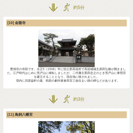
約5分
[10] 金龍寺
曹洞宗の寺院です。永正5（1508）年に怡土郡高祖村で高祖城城主原田弘種が開きまし
た。江戸時代はじめに荒戸山に移転しましたが、二代藩主黒田忠之のとき荒戸山に東照宮
を建立することとなり、現在地に移されました。
境内に貝原益軒の墓、戦前の劇作家倉田百三仮住まい跡の碑などがあります。
約3分
[11] 鳥飼八幡宮