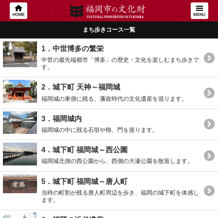
まち歩きコース一覧
1．中世博多の繁栄
中世の最先端都市「博多」の歴史・文化を楽しむまち歩きで
す。
2．城下町 天神～福岡城
福岡城の東側に残る、藩政時代の文化遺産を巡ります。
3．福岡城内
福岡城の中に残る石垣や櫓、門を巡ります。
4．城下町 福岡城～西公園
福岡城北側の西公園から、西側の大濠公園を散策します。
5．城下町 福岡城～唐人町
当時の町割が残る唐人町周辺を歩き、福岡の城下町を体感し
ます。