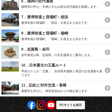
6．福岡の近代遺産
福岡市の中心、天神に今なお残る近代遺産を探索します。
7．唐津街道と宿場町－姪浜
唐津街道の宿場町、「姪浜」を巡るまち歩きです。
8．唐津街道と宿場町－箱崎
唐津街道の宿場町、「箱崎」を巡るまち歩きです。
9．志賀島－金印
金印発見の島「志賀島」の文化遺産をご案内します。
10．日本最古の王墓ルート
早良のクニの「王墓」、吉武髙木遺跡と周辺の文化遺産を巡
ります
11．記紀と対外交流－香椎
香椎宮を中心に、神宮皇后ゆかりの地を巡ります。
PCサイトを表示