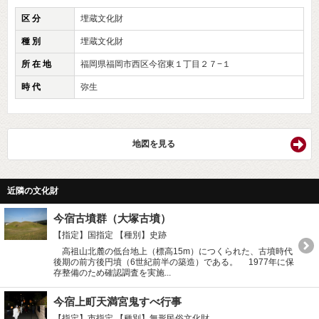
区 分
埋蔵文化財
種 別
埋蔵文化財
所 在 地
福岡県福岡市西区今宿東１丁目２７−１
時 代
弥生
地図を見る
近隣の文化財
今宿古墳群（大塚古墳）
【指定】国指定
【種別】史跡
高祖山北麓の低台地上（標高15m）につくられた、古墳時代
後期の前方後円墳（6世紀前半の築造）である。 1977年に保
存整備のため確認調査を実施...
今宿上町天満宮鬼すべ行事
【指定】市指定
【種別】無形民俗文化財