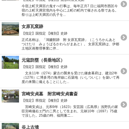
今宿上町天満宮の鬼すべ行事は、毎年正月7 日に福岡市西区今
宿の上町天満宮境内を中心に上町の町内で催される祭である。
祭りは上町天満宮の氏子を...
女原瓦窯跡
【指定】国指定
【種別】史跡
正式名称は、「鴻臚館跡 附 女原瓦窯跡」（こうろかんあと
つけたり みょうばるかわらがまあと）。 女原瓦窯跡は、伊都
土地区画整理事業に伴...
元寇防塁（長垂地区）
【指定】国指定
【種別】史跡
文永11年（l274）蒙古の襲来を受けた鎌倉幕府は、建治2年
（1276）に博多湾の海岸線に石築地（いしついじ）を築いて再
度の来襲に備えることにした...
宮崎安貞墓 附宮崎安貞書斎
【指定】県指定
【種別】史跡
宮崎安貞は、元和9年（1623）安芸国（広島県）浅野氏の家
臣宮崎儀右エ門の二男として生まれ、元禄10年（1697）75歳
で没した。25歳の時、福岡藩二...
谷上古墳