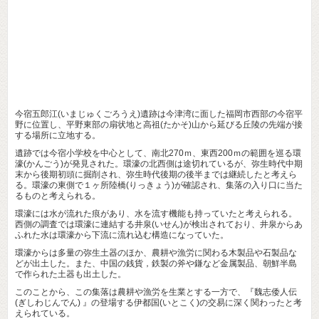
今宿五郎江(いまじゅくごろうえ)遺跡は今津湾に面した福岡市西部の今宿平
野に位置し、平野東部の扇状地と高祖(たかそ)山から延びる丘陵の先端が接
する場所に立地する。
遺跡では今宿小学校を中心として、南北270ｍ、東西200ｍの範囲を巡る環
濠(かんごう)が発見された。環濠の北西側は途切れているが、弥生時代中期
末から後期初頭に掘削され、弥生時代後期の後半までは継続したと考えら
る。環濠の東側で１ヶ所陸橋(りっきょう)が確認され、集落の入り口に当た
るものと考えられる。
環濠には水が流れた痕があり、水を流す機能も持っていたと考えられる。
西側の調査では環濠に連結する井泉(いせん)が検出されており、井泉からあ
ふれた水は環濠から下流に流れ込む構造になっていた。
環濠からは多量の弥生土器のほか、農耕や漁労に関わる木製品や石製品な
どが出土した。また、中国の銭貨，鉄製の斧や鎌など金属製品、朝鮮半島
で作られた土器も出土した。
このことから、この集落は農耕や漁労を生業とする一方で、『魏志倭人伝
(ぎしわじんでん) 』の登場する伊都国(いとこく)の交易に深く関わったと考
えられている。