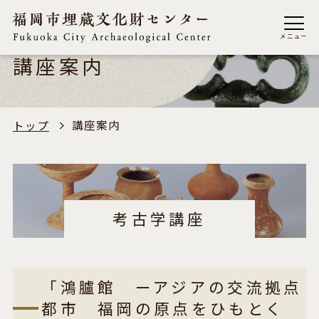
メニュー
講座案内
講座案内
トップ
考古学講座
「鴻臚館 ーアジアの交流拠点
都市 福岡の原点をひもとく