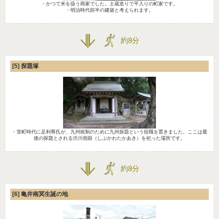
・かつて米を扱う商家でした。土蔵造りで平入りの町家です。
・明治時代前半の建築と考えられます。
約8分
[5] 探題塚
・室町時代に足利尊氏が、九州統制のために九州探題という役職を置きました。ここは最
後の探題とされる渋川堯顕（しぶかわたかあき）を祀った場所です。
約8分
[6] 亀井南冥生誕の地