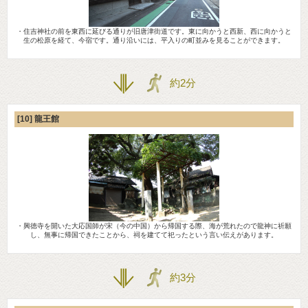
・住吉神社の前を東西に延びる通りが旧唐津街道です。東に向かうと西新、西に向かうと
生の松原を経て、今宿です。通り沿いには、平入りの町並みを見ることができます。
約2分
[10] 龍王館
・興徳寺を開いた大応国師が宋（今の中国）から帰国する際、海が荒れたので龍神に祈願
し、無事に帰国できたことから、祠を建てて祀ったという言い伝えがあります。
約3分