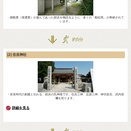
・廻船業（海運業）が盛んであった姪浜を物語るように、多くの「船絵馬」が奉納されて
います。
約5分
[2] 住吉神社
・奈良時代の創建と伝わる、姪浜の氏神様です。住吉三神、志賀三神、神功皇后、武内宿
禰を祀ります。
詳細を見る