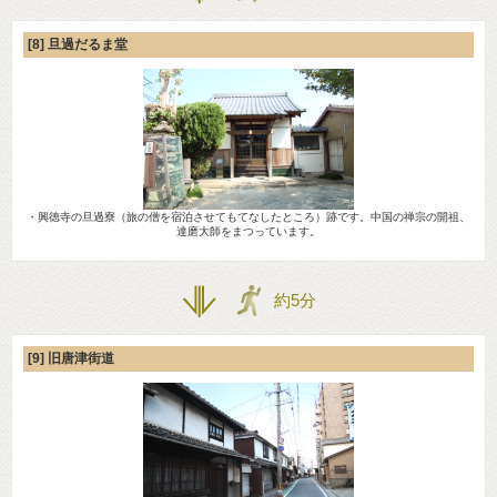
[8] 旦過だるま堂
・興徳寺の旦過寮（旅の僧を宿泊させてもてなしたところ）跡です。中国の禅宗の開祖、
達磨大師をまつっています。
約5分
[9] 旧唐津街道