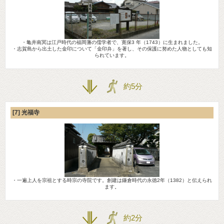
・亀井南冥は江戸時代の福岡藩の儒学者で、寛保3 年（1743）に生まれました。
・志賀島から出土した金印について「金印弁」を著し、その保護に努めた人物としても知
られています。
約5分
[7] 光福寺
・一遍上人を宗祖とする時宗の寺院です。創建は鎌倉時代の永徳2年（1382）と伝えられ
ます。
約2分