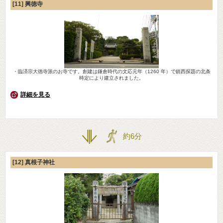
[11] 興徳寺
・臨済宗大徳寺派のお寺です。創建は鎌倉時代の文応元年（1260 年）で鎮西探題の北条
時定により建立されました。
詳細を見る
約6分
[12] 真根子神社