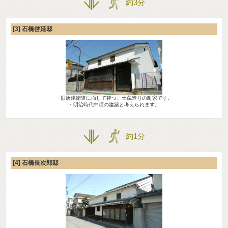
約3分
[3] 石橋啓延邸
・旧唐津街道に面して建つ、土蔵造りの町家です。
・明治時代中頃の建築と考えられます。
約1分
[4] 石橋長次郎邸