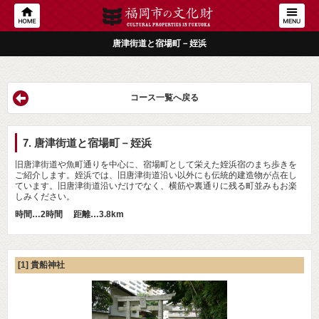
唐津街道と宿場町－姪浜
コース一覧へ戻る
7. 唐津街道と宿場町－姪浜
旧唐津街道や魚町通りを中心に、宿場町として栄えた姪浜宿のまち歩きを
ご紹介します。姪浜では、旧唐津街道沿い以外にも伝統的建造物が点在し
ています。旧唐津街道沿いだけでなく、横筋や裏通りに残る町並みもお楽
しみください。
時間…2時間 距離…3.8km
[1] 貴船神社