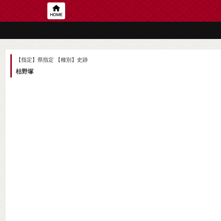
【指定】県指定
【種別】史跡
枯野塚