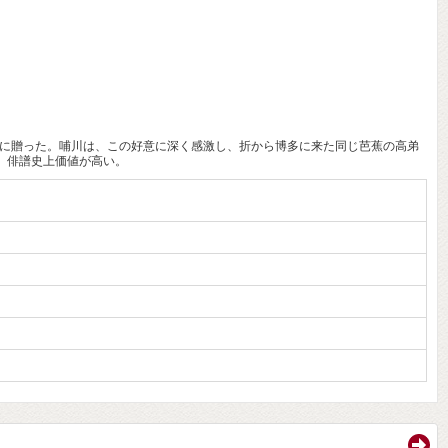
哺川に贈った。哺川は、この好意に深く感激し、折から博多に来た同じ芭蕉の高弟
、俳譜史上価値が高い。