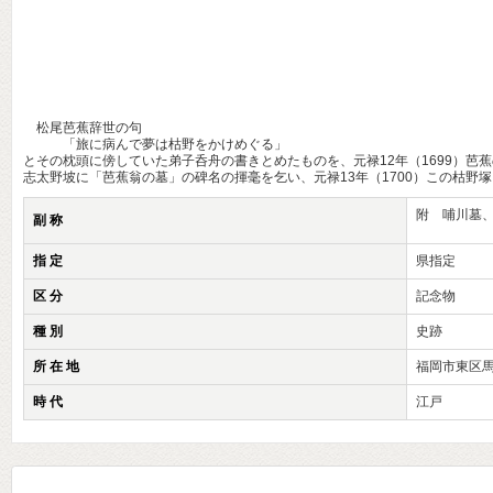
松尾芭蕉辞世の句
「旅に病んで夢は枯野をかけめぐる」
とその枕頭に傍していた弟子呑舟の書きとめたものを、元禄12年（1699）芭
志太野坡に「芭蕉翁の墓」の碑名の揮毫を乞い、元禄13年（1700）この枯
附 哺川墓
副 称
指 定
県指定
区 分
記念物
種 別
史跡
所 在 地
福岡市東区馬
時 代
江戸