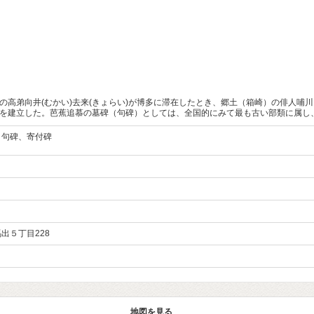
蕉の高弟向井(むかい)去来(きょらい)が博多に滞在したとき、郷土（箱崎）の俳人
野塚を建立した。芭蕉追慕の墓碑（句碑）としては、全国的にみて最も古い部類に属し
、句碑、寄付碑
出５丁目228
地図を見る