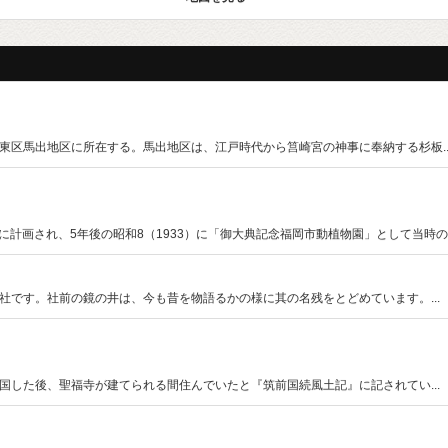
区馬出地区に所在する。馬出地区は、江戸時代から筥崎宮の神事に奉納する杉板..
計画され、5年後の昭和8（1933）に「御大典記念福岡市動植物園」として当時の東.
です。社前の鏡の井は、今も昔を物語るかの様に其の名残をとどめています。...
した後、聖福寺が建てられる間住んでいたと『筑前国続風土記』に記されてい...