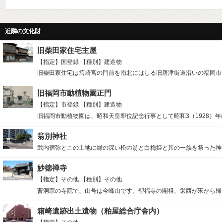
近隣の文化財
旧柴田家住宅主屋
【指定】国登録
【種別】建造物
旧柴田家住宅は筥崎宮の門前を南北にはしる旧唐津街道沿いの福岡市東
旧福岡市動植物園正門
【指定】市登録
【種別】建造物
旧福岡市動植物園は、昭和天皇即位記念行事として昭和3（1928）年に
翁別神社
武内宿弥とこの土地に縁の深い松の翁と白梅姫と其の一族を祭った神社
妙徳禅寺
【指定】その他
【種別】その他
曹洞宗の寺院で、山号は今峰山です。聖福寺の開祖、栄西が宋から帰国
箱崎遺跡出土遺物（粕屋総合庁舎内）