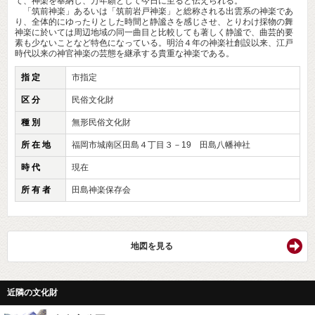
て、神楽を奉納し、万年願として今日に至ると伝えられる。
「筑前神楽」あるいは「筑前岩戸神楽」と総称される出雲系の神楽であ
り、全体的にゆったりとした時間と静謐さを感じさせ、とりわけ採物の舞
神楽に於いては周辺地域の同一曲目と比較しても著しく静謐で、曲芸的要
素も少ないことなど特色になっている。明治４年の神楽社創設以来、江戸
時代以来の神官神楽の芸態を継承する貴重な神楽である。
指 定
市指定
区 分
民俗文化財
種 別
無形民俗文化財
所 在 地
福岡市城南区田島４丁目３－19 田島八幡神社
時 代
現在
所 有 者
田島神楽保存会
地図を見る
近隣の文化財