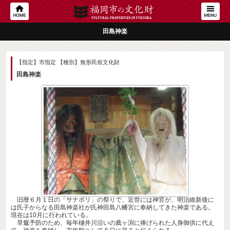
田島神楽
【指定】市指定
【種別】無形民俗文化財
田島神楽
旧暦６月１日の「サナボリ」の祭りで、近世には神官が、明治維新後に
は氏子からなる田島神楽社が氏神田島八幡宮に奉納してきた神楽である。
現在は10月に行われている。
旱魃予防のため、毎年樋井川沿いの薦ヶ渕に捧げられた人身御供に代え