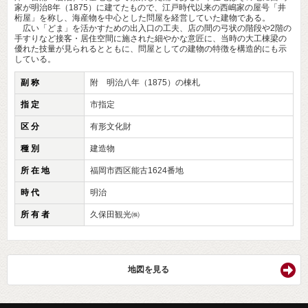
家が明治8年（1875）に建てたもので、江戸時代以来の西嶋家の屋号「井
桁屋」を称し、海産物を中心とした問屋を経営していた建物である。
広い「どま」を活かすための出入口の工夫、店の間の弓状の階段や2階の
手すりなど接客・居住空間に施された細やかな意匠に、当時の大工棟梁の
優れた技量が見られるとともに、問屋としての建物の特徴を構造的にも示
している。
副 称
附 明治八年（1875）の棟札
指 定
市指定
区 分
有形文化財
種 別
建造物
所 在 地
福岡市西区能古1624番地
時 代
明治
所 有 者
久保田観光㈱
地図を見る