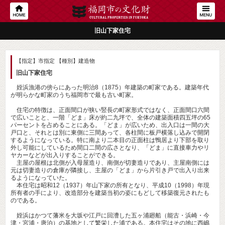
旧山下家住宅
【指定】市指定
【種別】建造物
旧山下家住宅
姪浜漁港の傍らにあった明治8（1875）年建築の町家である。建築年代
が明らかな町家のうち福岡市で最も古い町家。
住宅の特徴は、正面間口が狭い竪長の町家形式ではなく、正面間口六間
で広いことと、一階「どま」床が約二九坪で、全体の建築面積四五坪の65
パーセントを占めることにある。「どま」が広いため、出入口は一間の大
戸口と、それとは別に東側に三間あって、各柱間に板戸横落し込みで開閉
するようになっている。特に南より二本目の正面柱は鴨居より下部を取り
外し可能にしているため間口二間の広さとなり、「どま」に直接車力やリ
ヤカーなどが出入りすることができる。
主屋の屋根は北側が入母屋造り、南側が切妻造りであり、主屋南側には
元は切妻造りの倉庫が隣接し、主屋の「どま」から片引き戸で出入り出来
るようになっていた。
本住宅は昭和12（1937）年山下家の所有となり、平成10（1998）年現
所有者の手により、改造部分を建築当初の姿にもどして移築復元されたも
のである。
姪浜はかつて藩米を大坂や江戸に回漕した五ヶ浦廻船（能古・浜崎・今
津・宮浦・唐泊）の基地として繁栄した浦である。本住宅はその地に西嶋