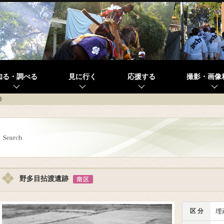
知る・調べる
見に行く
応援する
撮影・画像
跡
野多目拈渡遺跡
区 分
埋