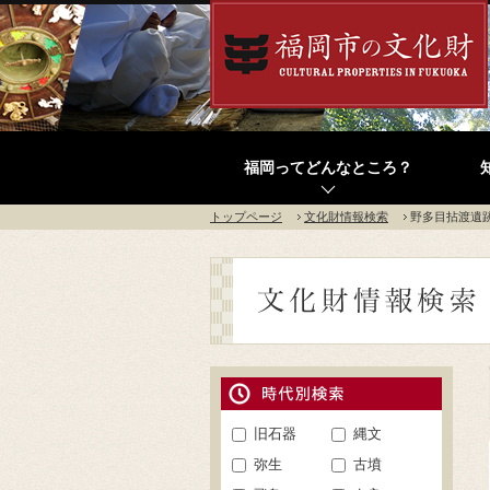
福岡ってどんなところ？
トップページ
文化財情報検索
野多目拈渡遺
旧石器
縄文
弥生
古墳