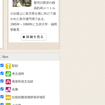
那珂川西岸の標
高約40メートル
の丘陵上に前方部を南に向けて築
かれた前方後円墳である。
1965年～1969年に九州大学・福岡
県教育...
5km
彫刻
考古資料
無形民俗文化財
名勝
伝統的建造物群保存地区