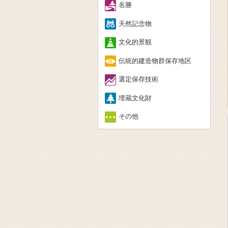
名勝
天然記念物
文化的景観
伝統的建造物群保存地区
選定保存技術
埋蔵文化財
その他