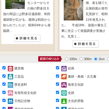
センターからそ
側、道を隔てた
の南の野多目大
丘陵斜面が老司
池の周辺には野多目遺跡群、和田
瓦窯跡で、昭和
遺跡群が広がる。遺跡は戦前から
11年発見され
知られていたが、昭和54年から発
た。 平成18年、崖面の養生工
掘調...
事に先立って発掘調査が実施さ
れ、瓦窯１...
100m
300m
1km
建造物
絵画
工芸品
書跡・典籍・古文書
歴史資料
無形文化財
有形民俗文化財
史跡
天然記念物
文化的景観