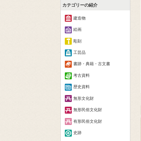
カテゴリーの紹介
建造物
絵画
彫刻
工芸品
書跡・典籍・古文書
考古資料
歴史資料
無形文化財
無形民俗文化財
有形民俗文化財
史跡