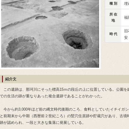
種 別
埋
所 在
福
地
旧
時 代
安
紹介文
この遺跡は、那珂川にそった標高15ｍの段丘の上に位置している。公園を
での生活の跡が重なりあった複合遺跡であることがわかった。
今から約3,000年ほど前の縄文時代後期のころ、食料としていたイチイガシ
と前期末から中期（西暦前２世紀ころ）の竪穴住居跡や貯蔵穴があり、古墳時
跡が認められ、一段と大きな集落に発展している。