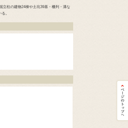
立柱の建物24棟や土坑39基・柵列・溝な
いる。