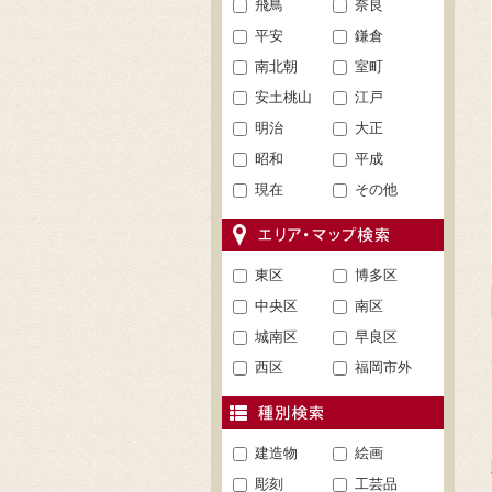
飛鳥
奈良
平安
鎌倉
南北朝
室町
安土桃山
江戸
明治
大正
昭和
平成
現在
その他
東区
博多区
中央区
南区
城南区
早良区
西区
福岡市外
建造物
絵画
彫刻
工芸品