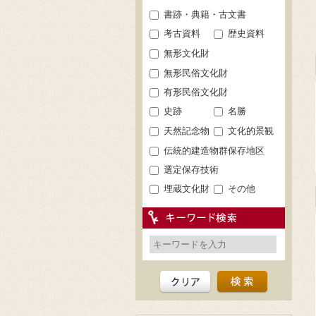
書跡・典籍・古文書
考古資料
歴史資料
無形文化財
無形民俗文化財
有形民俗文化財
史跡
名勝
天然記念物
文化的景観
伝統的建造物群保存地区
選定保存技術
埋蔵文化財
その他