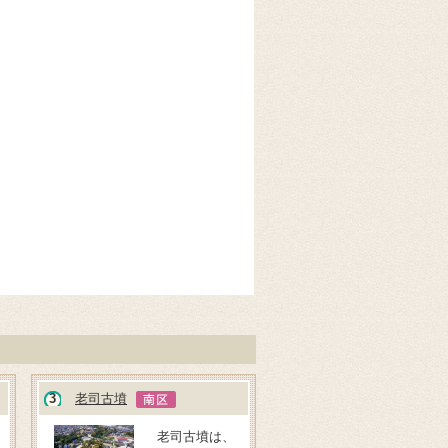
3
老司古墳
老司古墳は、