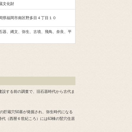
蔵文化財
岡県福岡市南区野多目４丁目１０
石器、縄文、弥生、古墳、飛鳥、奈良、平
建設する前の調査で、旧石器時代から古代ま
の貯蔵穴50基が発掘され、弥生時代になる
代（西暦６世紀ころ）には63棟の竪穴住居