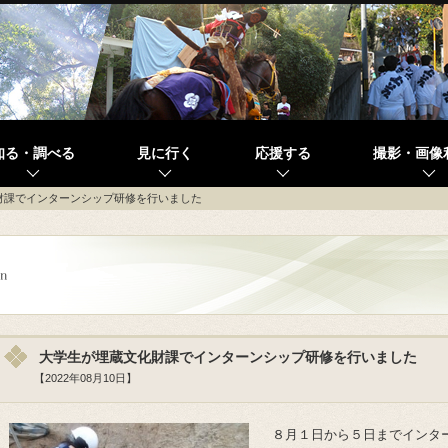
知る・調べる
見に行く
応援する
撮影・画像
財課でインターンシップ研修を行いました
大学生が埋蔵文化財課でインターンシップ研修を行いました
【2022年08月10日】
８月１日から５日までインタ