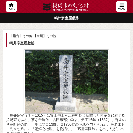
嶋井宗室屋敷跡
【指定】その他
【種別】その他
嶋井宗室屋敷跡
嶋井宗室（？～1615）は安土桃山～江戸初期に活躍した博多を代表する
貿易家である。茶を千利休、古田織部に学ぶ。天正15年（1587）、秀吉の
博多町割の際、当地に間口13間、奥行30間の宅地を与えられた。朝鮮出兵
に先立ち秀吉に「朝鮮之地理」を物語り、「高麗国図絵」を出したが、出