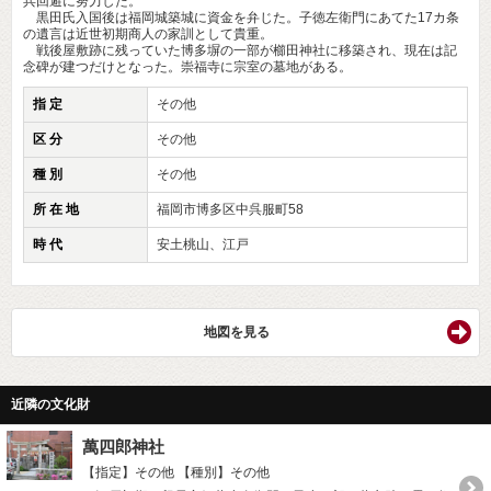
兵回避に努力した。
黒田氏入国後は福岡城築城に資金を弁じた。子徳左衛門にあてた17カ条
の遺言は近世初期商人の家訓として貴重。
戦後屋敷跡に残っていた博多塀の一部が櫛田神社に移築され、現在は記
念碑が建つだけとなった。崇福寺に宗室の墓地がある。
指 定
その他
区 分
その他
種 別
その他
所 在 地
福岡市博多区中呉服町58
時 代
安土桃山、江戸
地図を見る
近隣の文化財
萬四郎神社
【指定】その他
【種別】その他