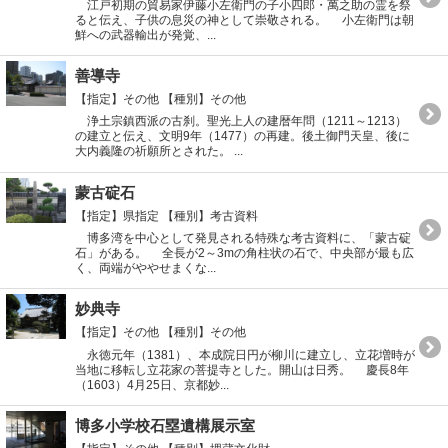
江戸初期の貿易家伊藤小左衛門の子小四郎・萬之助の霊を祭
ると伝え、子供の息災の神として崇敬される。 小左衛門は朝
鮮への武器輸出が発覚、...
善導寺
【指定】その他
【種別】その他
浄土宗鎮西派の古刹。聖光上人の建暦年問（1211～1213）
の建立と伝え、文明9年（1477）の再建。後土御門天皇、後に
大内義隆の祈願所とされた。 ...
蒙古碇石
【指定】県指定
【種別】考古資料
博多湾を中心として発見される特殊な考古資料に、「蒙古碇
石」がある。 全長が2～3mの角柱状の石で、中央部が最も広
く、両端がややせまくな...
妙典寺
【指定】その他
【種別】その他
永徳元年（1381）、本成院日円が柳川に建立し、立花増時が
当地に移転し立花家の菩提寺とした。開山は日秀。 慶長8年
（1603）4月25日、京都妙...
博多小学校石塁遺構展示室