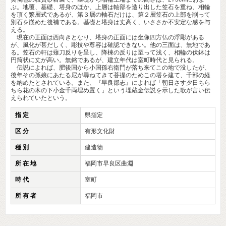
ぶ。地覆、基礎、塔身のほか、上層は軸部を造り出した笠石を重ね、相輪
を頂く繁層式であるが、第３層の軸石だけは、第２層笠石の上部を削って
別石を嵌めた後補である。基礎と塔身は丈高く、いささか不安定な感を与
える。
現在の正面は西向きとなり、塔身の正面には坐像四方仏の浮彫がある
が、風化が甚だしく、彫技や尊容は確認できない。他の三面は、無地であ
る。笠石の軒は薙刀反りを呈し、降棟の反りは至って浅く、相輪の伏鉢は
円筒状に丈が高い。無銘であるが、建立年代は室町時代と見られる。
伝説によれば、肥後国から小国孫右衛門が落ち来てこの地で没したが、
後年その孫娘にあたる尼が尋ねてきて菩提のためこの塔を建て、千部の経
を納めたとされている。また、『早良郡志』によれば「朝日さす夕日ちら
ちら花の木の下小金千両埋め置く」という埋蔵金伝説を示した歌が言い伝
えられていたという。
指 定
県指定
区 分
有形文化財
種 別
建造物
所 在 地
福岡市早良区曲淵
時 代
室町
所 有 者
福岡市