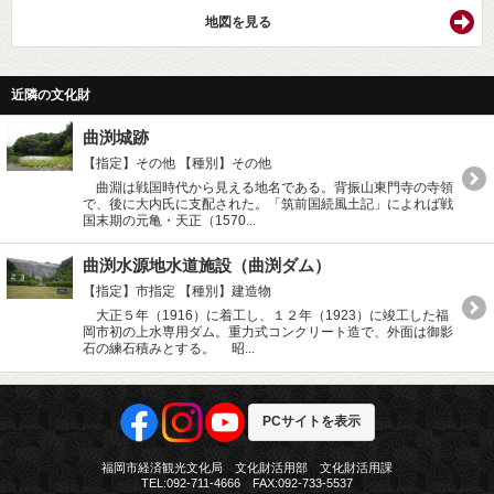
地図を見る
近隣の文化財
曲渕城跡
【指定】その他
【種別】その他
曲淵は戦国時代から見える地名である。背振山東門寺の寺領
で、後に大内氏に支配された。「筑前国続風土記」によれば戦
国末期の元亀・天正（1570...
曲渕水源地水道施設（曲渕ダム）
【指定】市指定
【種別】建造物
大正５年（1916）に着工し、１２年（1923）に竣工した福
岡市初の上水専用ダム。重力式コンクリート造で、外面は御影
石の練石積みとする。 昭...
PCサイトを表示
福岡市経済観光文化局 文化財活用部 文化財活用課
TEL:092-711-4666 FAX:092-733-5537