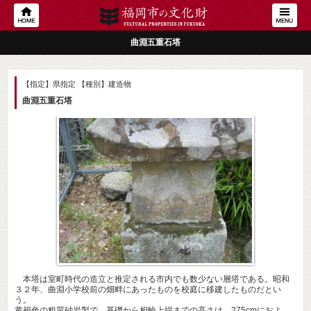
曲淵五重石塔
【指定】県指定
【種別】建造物
曲淵五重石塔
本塔は室町時代の造立と推定される市内でも数少ない層塔である。昭和
３２年、曲淵小学校前の畑畔にあったものを校庭に移建したものだとい
う。
黄褐色の粗質砂岩製で、基礎から相輪上端までの高さは、275cmにおよ