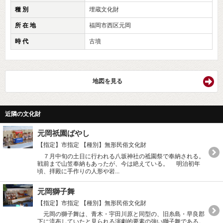
種 別
埋蔵文化財
所 在 地
福岡市西区元岡
時 代
古墳
地図を見る
近隣の文化財
元岡祇園ばやし
【指定】市指定
【種別】無形民俗文化財
７月中旬の土日に行われる八坂神社の祗園祭で奉納される。
戦前まで山笠奉納もあったが、今は絶えている。 明治初年
頃、拝殿に手作りの人形や岩...
元岡獅子舞
【指定】市指定
【種別】無形民俗文化財
元岡の獅子舞は、青木・宇田川原と同型の、旧糸島・早良郡
下に流布していたと見られる演劇的要素の強い獅子舞である。