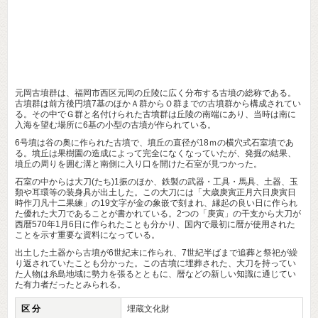
元岡古墳群は、福岡市西区元岡の丘陵に広く分布する古墳の総称である。
古墳群は前方後円墳7基のほかＡ群からＯ群までの古墳群から構成されてい
る。その中でＧ群と名付けられた古墳群は丘陵の南端にあり、当時は南に
入海を望む場所に6基の小型の古墳が作られている。
6号墳は谷の奥に作られた古墳で、墳丘の直径が18ｍの横穴式石室墳であ
る。墳丘は果樹園の造成によって完全になくなっていたが、発掘の結果、
墳丘の周りを囲む溝と南側に入り口を開けた石室が見つかった。
石室の中からは大刀(たち)1振のほか、鉄製の武器・工具・馬具、土器、玉
類や耳環等の装身具が出土した。この大刀には「大歳庚寅正月六日庚寅日
時作刀凡十二果練」の19文字が金の象嵌で刻まれ、縁起の良い日に作られ
た優れた大刀であることが書かれている。2つの「庚寅」の干支から大刀が
西暦570年1月6日に作られたことも分かり、国内で最初に暦が使用された
ことを示す重要な資料になっている。
出土した土器から古墳が6世紀末に作られ、7世紀半ばまで追葬と祭祀が繰
り返されていたことも分かった。この古墳に埋葬された、大刀を持ってい
た人物は糸島地域に勢力を張るとともに、暦などの新しい知識に通じてい
た有力者だったとみられる。
区 分
埋蔵文化財