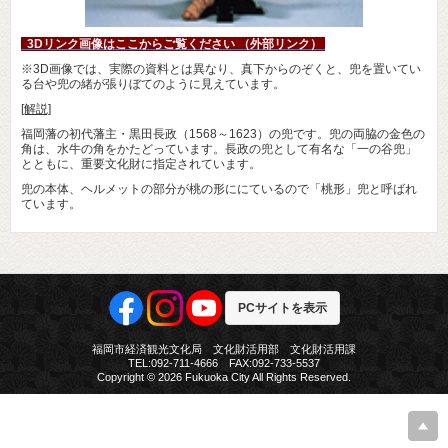
3Dリンク画像はここからご覧ください （外部リンク）
※3D画像では、実際の資料とは異なり、真下からのぞくと、兜を置いてい
る台や兜の緒が張りぼてのように見えています。
[解説]
福岡藩の初代藩主・黒田長政（1568～1623）の兜です。兜の両脇の金色の
角は、水牛の角をかたどっています。長政の兜として有名な「一の谷兜」
とともに、重要文化財に指定されています。
兜の本体、ヘルメットの部分が桃の形ににているので「桃形」兜と呼ばれ
ています。
PCサイトを表示
福岡市経済観光文化局 文化財活用部 文化財活用課
TEL:092-711-4666 FAX:092-733-5537
Copyright © 2026 Fukuoka City All Rights Reserved.