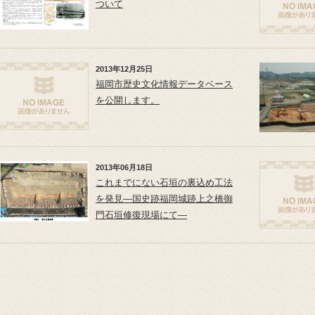
ついて
2013年12月25日
福岡市歴史文化情報データベース
を公開します。
2013年06月18日
これまでにない石垣の裏込め工法
を発見―国史跡福岡城跡上之橋御
門石垣修復現場にて―