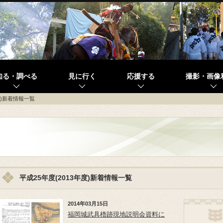
知る・調べる
見に行く
応援する
撮影・画像
度)新着情報一覧
平成25年度(2013年度)新着情報一覧
2014年03月15日
福岡城武具櫓跡現地説明会資料に