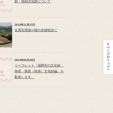
財・登録文化財について
2013年11月27日
女原瓦窯跡が国の史跡指定に
2013年05月20日
リーフレット「福岡市の文化財
無形・無形（民俗）文化財編」を
配布します。