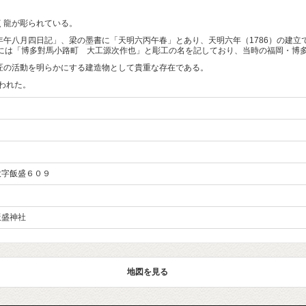
く龍が彫られている。
午八月四日記」、梁の墨書に「天明六丙午春」とあり、天明六年（1786）の建立
面には「博多對馬小路町 大工源次作也」と彫工の名を記しており、当時の福岡・博
の活動を明らかにする建造物として貴重な存在である。
われた。
大字飯盛６０９
飯盛神社
地図を見る