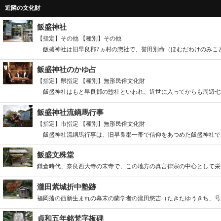
近隣の文化財
飯盛神社
【指定】その他
【種別】その他
飯盛神社は旧早良郡7ヵ村の惣社で、誉田別命（ほむだわけのみこと
飯盛神社のかゆ占
【指定】県指定
【種別】無形民俗文化財
飯盛神社はもと早良郡の惣社といわれ、近世に入ってからも周辺七ヵ
飯盛神社流鏑馬行事
【指定】市指定
【種別】無形民俗文化財
飯盛神社流鏑馬行事は、旧早良郡一帯で信仰をあつめた飯盛神社で10
飯盛文殊堂
鎌倉時代、奈良西大寺の末寺で、この地方の真言律宗の中心として栄え
瀧田紫城折中塾跡
福岡藩の西新生まれの幕末の蘭学者の瀧田悠吉（たきたゆうきち、号は
貞和五年銘梵字板碑