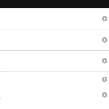
.
.
.
.