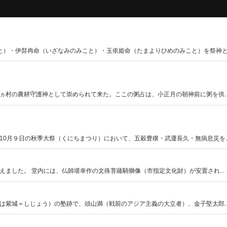
）・伊弉冉命（いざなみのみこと）・玉依姫命（たまよりひめのみこと）を祭神と..
村の農耕守護神として崇められて来た。ここの粥占は、小正月の朝神前に粥を供..
月９日の秋季大祭（くにちまつり）において、五穀豊穣・武運長久・無病息災を..
ました。 堂内には、仏師堪幸作の文殊菩薩騎獅像（市指定文化財）が安置され...
紫城＝しじょう）の塾跡で、頭山満（戦前のアジア主義の大立者）、金子堅太郎..