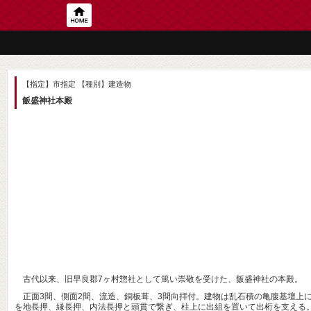
【指定】市指定
【種別】建造物
飯盛神社本殿
古代以来、旧早良郡7ヶ村惣社として篤い崇敬を受けた、飯盛神社の本殿。
正面3間、側面2間、流造、銅板葺、3間向拝付。建物は乱石積の亀腹基壇上
を地長押、縁長押、内法長押と頭貫で繋ぎ、柱上に出組を置いて出桁を支える