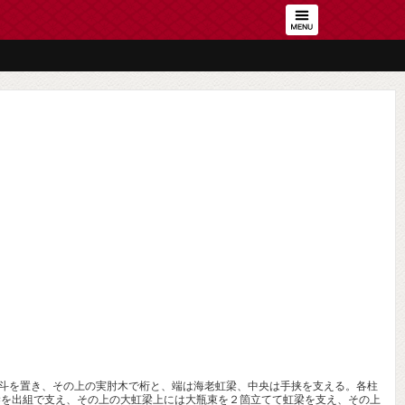
斗を置き、その上の実肘木で桁と、端は海老虹梁、中央は手挟を支える。各柱
梁を出組で支え、その上の大虹梁上には大瓶束を２箇立てて虹梁を支え、その上