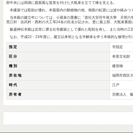
部中央には両側に蟇股風な笈形を付けた大瓶束を立てて棟を支える。
本建築では彫刻が優れ、本蟇股内の動植物の他、側面の虹梁には波や絡みつ
当本殿の建立年については、小屋束の墨書に「當社大宮司牛尾大學 天明六年
荒江村・吉武村・西村の大工等24名の氏名が記され、更に最上部、大瓶束裏
飯盛神社本殿は近世に遡る社寺建築として優れた彫刻を有し、また当時の工匠
なお、平成22・23年度に、建立以来初となる半解体を伴う本格的な修理が行
指 定
市指定
区 分
有形文化財
種 別
建造物
所 在 地
福岡市西区
時 代
江戸
所 有 者
宗教法人 