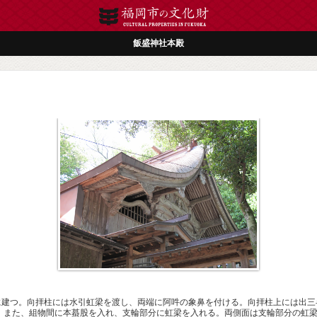
飯盛神社本殿
に建つ。向拝柱には水引虹梁を渡し、両端に阿吽の象鼻を付ける。向拝柱上には出三
。また、組物間に本蟇股を入れ、支輪部分に虹梁を入れる。両側面は支輪部分の虹