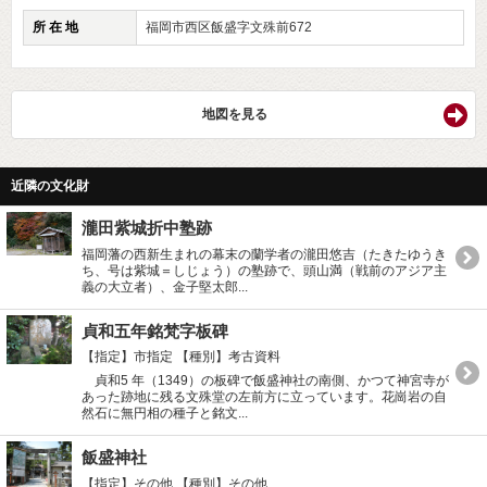
所 在 地
福岡市西区飯盛字文殊前672
地図を見る
近隣の文化財
瀧田紫城折中塾跡
福岡藩の西新生まれの幕末の蘭学者の瀧田悠吉（たきたゆうき
ち、号は紫城＝しじょう）の塾跡で、頭山満（戦前のアジア主
義の大立者）、金子堅太郎...
貞和五年銘梵字板碑
【指定】市指定
【種別】考古資料
貞和5 年（1349）の板碑で飯盛神社の南側、かつて神宮寺が
あった跡地に残る文殊堂の左前方に立っています。花崗岩の自
然石に無円相の種子と銘文...
飯盛神社
【指定】その他
【種別】その他