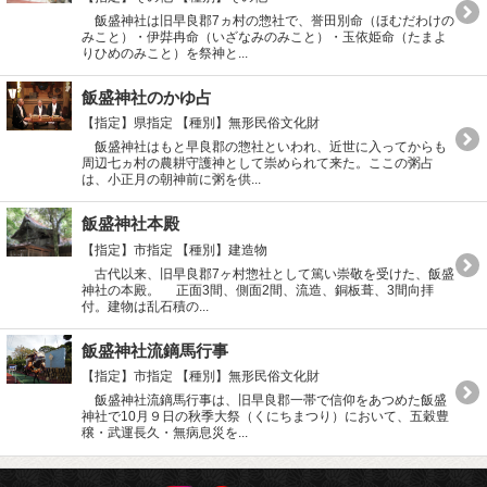
飯盛神社は旧早良郡7ヵ村の惣社で、誉田別命（ほむだわけの
みこと）・伊弉冉命（いざなみのみこと）・玉依姫命（たまよ
りひめのみこと）を祭神と...
飯盛神社のかゆ占
【指定】県指定
【種別】無形民俗文化財
飯盛神社はもと早良郡の惣社といわれ、近世に入ってからも
周辺七ヵ村の農耕守護神として崇められて来た。ここの粥占
は、小正月の朝神前に粥を供...
飯盛神社本殿
【指定】市指定
【種別】建造物
古代以来、旧早良郡7ヶ村惣社として篤い崇敬を受けた、飯盛
神社の本殿。 正面3間、側面2間、流造、銅板葺、3間向拝
付。建物は乱石積の...
飯盛神社流鏑馬行事
【指定】市指定
【種別】無形民俗文化財
飯盛神社流鏑馬行事は、旧早良郡一帯で信仰をあつめた飯盛
神社で10月９日の秋季大祭（くにちまつり）において、五穀豊
穣・武運長久・無病息災を...