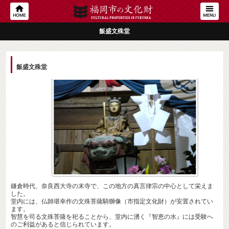
飯盛文殊堂
飯盛文殊堂
鎌倉時代、奈良西大寺の末寺で、この地方の真言律宗の中心として栄えま
した。
堂内には、仏師堪幸作の文殊菩薩騎獅像（市指定文化財）が安置されてい
ます。
智慧を司る文殊菩薩を祀ることから、堂内に湧く『智恵の水』には受験へ
のご利益があると信じられています。