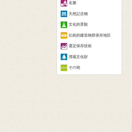
名勝
天然記念物
文化的景観
伝統的建造物群保存地区
選定保存技術
埋蔵文化財
その他