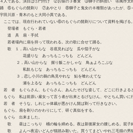
４人である。演目は①門付け ②お猿の３番叟 ③獅子の餌拾い ④萬作太
踊 ⑥もぐらの髭剃り ⑦あやとり ⑧獅子と鬼女の８種類があったが、⑤
宇田川原・青木のもと大同小異である。
ここでは、現在行われていない⑥のもぐらの髭剃りについて資料を掲げる
登場者 もぐら・若者
道 具 扇・手拭
若者場内に扇を持って現われる。次の歌に合せて踊る。
歌 １，高い山からな 谷底見ればな 瓜や茄子がな
花盛りな あっちもこっちも どんどん
２，高い山からな 握り飯こかしゃな 鳥ぁよろこぶな
私飢もじな あっちもこっちも どんどん
３，恋し小川の鵜の鳥見やれな 鮎を喰わえてな
瀬を上るな あっちもこっちも どんどん
若 者 もぐらさん、もぐらさん、あんたそげな姿して、どこに行きよる
もぐら 私は前原い雇女って言う者が出来とるげなけん、やとちん買いに
若 者 そうな。しれじゃ体裁が悪かけん髭ば剃って行きなさい。
もぐら、扇を剃りのかわりにして、研ぐ真似をする。
もぐら 出来ました。
歌 昼はこっちり 桶の輪を締める。夜は新後家女の腰しめる。屁子
歌 よんべ夜這いどんが猫踏み殺いた。買うてまどいやれ三毛猫の男