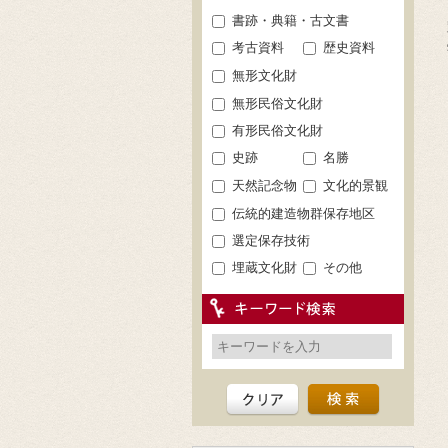
書跡・典籍・古文書
考古資料
歴史資料
無形文化財
無形民俗文化財
有形民俗文化財
史跡
名勝
天然記念物
文化的景観
伝統的建造物群保存地区
選定保存技術
埋蔵文化財
その他