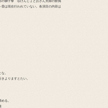
郎の獅子撃 ⑤げんじょとおさん夫婦の餅搗
～⑧は現在行われていない。各演目の内容は
。
とな。
行きよりますとたい。
締める。
猫