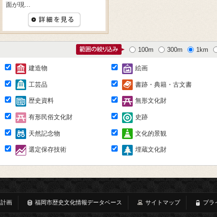
面が現...
100m
300m
1km
建造物
絵画
工芸品
書跡・典籍・古文書
歴史資料
無形文化財
有形民俗文化財
史跡
天然記念物
文化的景観
選定保存技術
埋蔵文化財
・計画
福岡市歴史文化情報データベース
サイトマップ
プラ