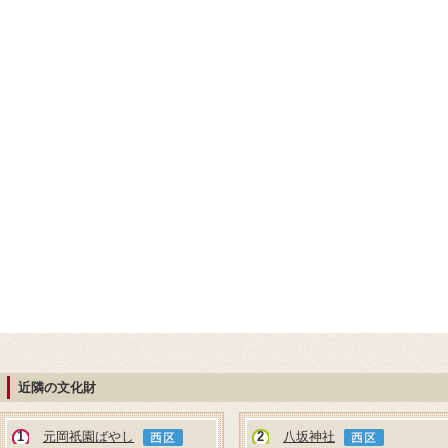
近隣の文化財
1
元岡祇園ばやし
2
八坂神社