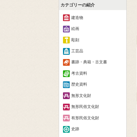
カテゴリーの紹介
建造物
絵画
彫刻
工芸品
書跡・典籍・古文書
考古資料
歴史資料
無形文化財
無形民俗文化財
有形民俗文化財
史跡