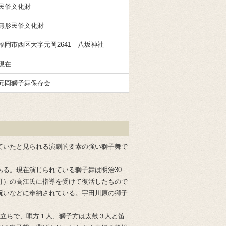
民俗文化財
無形民俗文化財
福岡市西区大字元岡2641 八坂神社
現在
元岡獅子舞保存会
ていたと見られる演劇的要素の強い獅子舞で
る。現在演じられている獅子舞は明治30
町）の高江氏に指導を受けて復活したもので
祝いなどに奉納されている。宇田川原の獅子
立ちで、唄方１人、獅子方は太鼓３人と笛