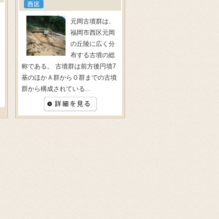
元岡古墳群は、
福岡市西区元岡
の丘陵に広く分
布する古墳の総
称である。 古墳群は前方後円墳7
基のほかＡ群からＯ群までの古墳
群から構成されている...