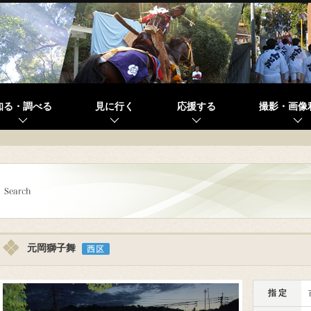
知る・調べる
見に行く
応援する
撮影・画像
元岡獅子舞
指 定