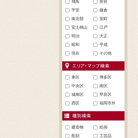
飛鳥
奈良
平安
鎌倉
南北朝
室町
安土桃山
江戸
明治
大正
昭和
平成
現在
その他
東区
博多区
中央区
南区
城南区
早良区
西区
福岡市外
建造物
絵画
彫刻
工芸品