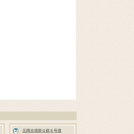
3
元岡古墳群Ｇ群６号墳