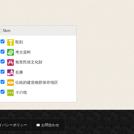
5km
彫刻
考古資料
無形民俗文化財
名勝
伝統的建造物群保存地区
その他
イバシーポリシー
お問合わせ