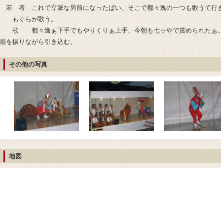
若 者 これで立派な男前になったばい。そこで都々逸の一つも歌うて行
もぐらが歌う。
歌 都々逸ぁ下手でもやりくりぁ上手、今朝も七ッやで賞められたぁ
扇を振りながら引き込む。
その他の写真
地図