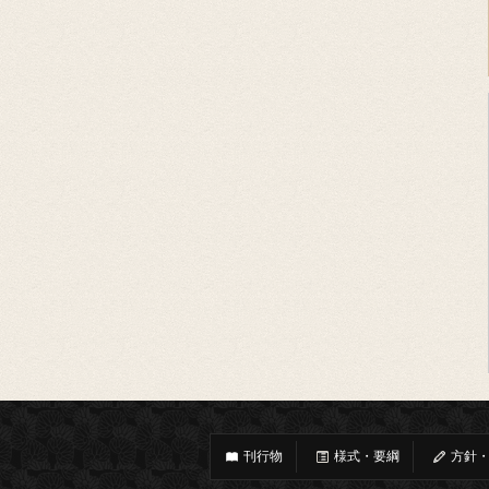
刊行物
様式・要綱
方針