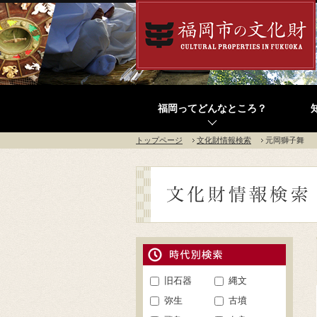
福岡ってどんなところ？
トップページ
文化財情報検索
元岡獅子舞
旧石器
縄文
弥生
古墳