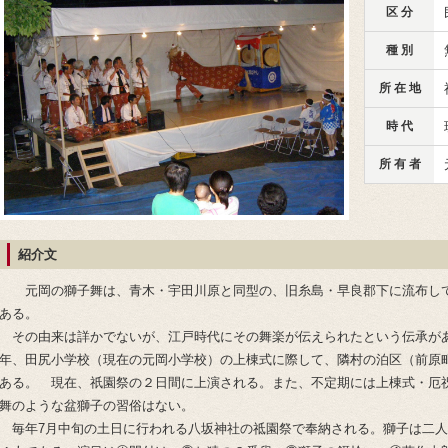
区 分
種 別
所 在 地
時 代
所 有 者
紹介文
元岡の獅子舞は、青木・宇田川原と同型の、旧糸島・早良郡下に流布し
ある。
その由来は詳かでないが、江戸時代にその舞楽が伝えられたという伝承があ
年、田尻小学校（現在の元岡小学校）の上棟式に際して、隣村の泊区（前原
ある。 現在、祇園祭の２日間に上演される。また、不定期には上棟式・厄
舞のような盆獅子の習俗はない。
毎年7月中旬の土日に行われる八坂神社の祗園祭で奉納される。獅子は二人