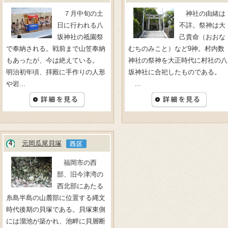
７月中旬の土
神社の由緒は
日に行われる八
不詳。祭神は大
坂神社の祗園祭
己貴命（おおな
で奉納される。戦前まで山笠奉納
むちのみこと）など9神。村内数
もあったが、今は絶えている。
神社の祭神を大正時代に村社の八
明治初年頃、拝殿に手作りの人形
坂神社に合祀したものである。
や岩...
...
4
元岡瓜尾貝塚
福岡市の西
部、旧今津湾の
西北部にあたる
糸島半島の山麓部に位置する縄文
時代後期の貝塚である。貝塚東側
には溜池が築かれ、池畔に貝層断