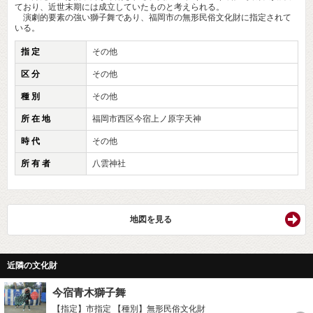
ており、近世末期には成立していたものと考えられる。
演劇的要素の強い獅子舞であり、福岡市の無形民俗文化財に指定されて
いる。
指 定
その他
区 分
その他
種 別
その他
所 在 地
福岡市西区今宿上ノ原字天神
時 代
その他
所 有 者
八雲神社
地図を見る
近隣の文化財
今宿青木獅子舞
【指定】市指定
【種別】無形民俗文化財