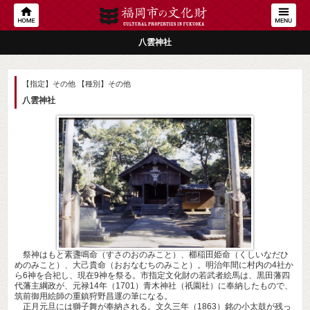
八雲神社
【指定】その他
【種別】その他
八雲神社
祭神はもと素盞鳴命（すさのおのみこと）、櫛稲田姫命（くしいなだひ
めのみこと）、大己貴命（おおなむちのみこと）。明治年間に村内の4社か
ら6神を合祀し、現在9神を祭る。市指定文化財の若武者絵馬は、黒田藩四
代藩主綱政が、元禄14年（1701）青木神社（祇園社）に奉納したもので、
筑前御用絵師の重鎮狩野昌運の筆になる。
正月元旦には獅子舞が奉納される。文久三年（1863）銘の小太鼓が残っ