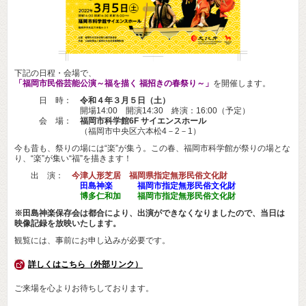
下記の日程・会場で、
「福岡市民俗芸能公演～福を描く 福招きの春祭り～」
を開催します。
日 時：
令和４年３月５日（土）
開場14:00 開演14:30 終演：16:00（予定）
会 場：
福岡市科学館6F サイエンスホール
（福岡市中央区六本松4－2－1）
今も昔も、祭りの場には“楽”が集う。この春、福岡市科学館が祭りの場とな
り、“楽”が集い“福”を描きます！
出 演：
今津人形芝居 福岡県指定無形民俗文化財
田島神楽 福岡市指定無形民俗文化財
博多仁和加 福岡市指定無形民俗文化財
※田島神楽保存会は都合により、出演ができなくなりましたので、当日は
映像記録を放映いたします。
観覧には、事前にお申し込みが必要です。
詳しくはこちら（外部リンク）
ご来場を心よりお待ちしております。