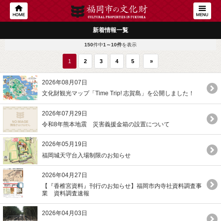
新着情報一覧
150
件中
1～10件
を表示
1
2
3
4
5
»
2026年08月07日
文化財観光マップ「Time Trip! 志賀島」を公開しました！
2026年07月29日
令和8年熊本地震 災害義援金箱の設置について
2026年05月19日
福岡城天守台入場制限のお知らせ
2026年04月27日
【『香椎宮資料』刊行のお知らせ】福岡市内寺社資料調査事
業 資料調査速報
2026年04月03日