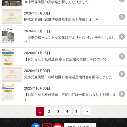
今津元寇防塁の見学路が新しくなりました
2026年03月30日
国指定史跡比恵遺跡整備基本計画を作成しました
2026年03月11日
「歴史の風～ふくおか文化財だより～vol.45」を発行しまし
た！
2026年01月15日
【お知らせ】板付遺跡 多目的広場の改修工事について
2026年01月08日
史跡元寇防塁（箱崎地区）整備活用検討会を開催しました
2025年10月30日
【お知らせ】板付遺跡、平尾山荘は一部立ち入りを制限しま
す
1
2
3
4
5
»