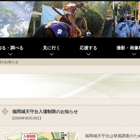
知る・調べる
見に行く
応援する
撮影・画像
限のお知らせ
福岡城天守台入場制限のお知らせ
【2026年05月19日】
福岡城天守台は発掘調査のた