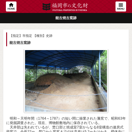
能古焼古窯跡
【指定】市指定
【種別】史跡
能古焼古窯跡
明和～天明年間（1764～1787）の短い間に操業された藩窯で、昭和63年
に発掘調査された。現在、博物館敷地内に保存されている。
天井部は失われているが、焚口部と焼成室7室からなる8室構造の連房式
登窯で、全長22ｍ、焚口から窯尻までの比高差は5.2ｍをはかる。壁体内に