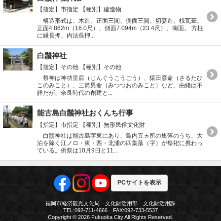
【指定】市指定
【種別】建造物
構造形式は、木造、正面三間、側面三間、切妻造、桟瓦葺、
正面4.862m（16.0尺）、側面7.094m（23.4尺）、南面。 方柱
に縁長押、内法長押...
白鬚神社
【指定】その他
【種別】その他
祭神は神功皇后（じんぐうこうごう）、猿田彦命（さるたひ
このみこと）、三筒男命（みつつおのみこと）など。由緒は不
詳だが、奈良時代の創建と...
能古島白鬚神社おくんち行事
【指定】市指定
【種別】無形民俗文化財
白鬚神社は能古島字東にあり、島内五ヵ所の集落のうち、大
泊を除く江ノロ・東・西・北浦の四集落（字）が祭祀に携わっ
ている。例祭は10月9日と11...
PCサイトを表示
福岡市経済観光文化局 文化財活用部 文化財活用課
TEL:092-711-4666 FAX:092-733-5537
Copyright © 2026 Fukuoka City All Rights Reserved.