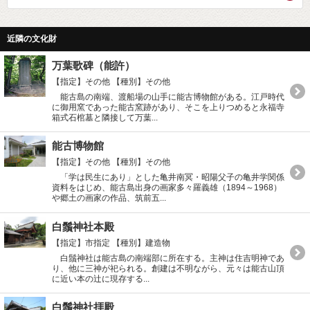
近隣の文化財
万葉歌碑（能許）
【指定】その他
【種別】その他
能古島の南端、渡船場の山手に能古博物館がある。江戸時代
に御用窯であった能古窯跡があり、そこを上りつめると永福寺
箱式石棺墓と隣接して万葉...
能古博物館
【指定】その他
【種別】その他
「学は民生にあり」とした亀井南冥・昭陽父子の亀井学関係
資料をはじめ、能古島出身の画家多々羅義雄（1894～1968）
や郷土の画家の作品、筑前五...
白鬚神社本殿
【指定】市指定
【種別】建造物
白鬚神社は能古島の南端部に所在する。主神は住吉明神であ
り、他に三神が祀られる。創建は不明ながら、元々は能古山頂
に近い本の辻に現存する...
白鬚神社拝殿