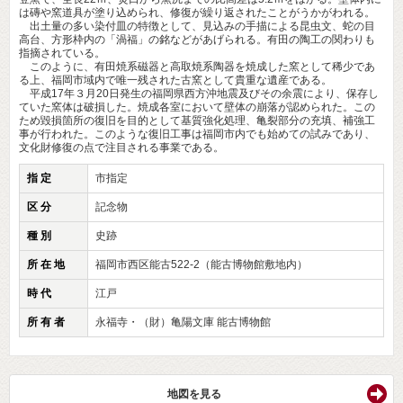
は磚や窯道具が塗り込められ、修復が繰り返されたことがうかがわれる。
出土量の多い染付皿の特徴として、見込みの手描による昆虫文、蛇の目
高台、方形枠内の「渦福」の銘などがあげられる。有田の陶工の関わりも
指摘されている。
このように、有田焼系磁器と高取焼系陶器を焼成した窯として稀少であ
る上、福岡市域内で唯一残された古窯として貴重な遺産である。
平成17年３月20日発生の福岡県西方沖地震及びその余震により、保存し
ていた窯体は破損した。焼成各室において壁体の崩落が認められた。この
ため毀損箇所の復旧を目的として基質強化処理、亀裂部分の充填、補強工
事が行われた。このような復旧工事は福岡市内でも始めての試みであり、
文化財修復の点で注目される事業である。
指 定
市指定
区 分
記念物
種 別
史跡
所 在 地
福岡市西区能古522-2（能古博物館敷地内）
時 代
江戸
所 有 者
永福寺・（財）亀陽文庫 能古博物館
地図を見る