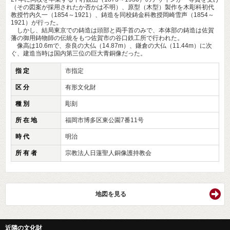
（その図案が採用されたか否かは不明）、原型（木型）製作を木彫科初代
教授竹内久一（1854～1921）、鋳造を同校鋳金科教授岡崎雪声（1854～
1921）が行った。
しかし、結局東京での鋳造は頭部と両手首のみで、本体部の鋳造は佐賀
藩の御用鋳物師の伝統をもつ佐賀市の谷口鉄工所で行われた。
像高は10.6mで、奈良の大仏（14.87m）、鎌倉の大仏（11.44m）に次
ぐ、建造当時は国内第三位の巨大青銅像だった。
指 定
市指定
区 分
有形文化財
種 別
彫刻
所 在 地
福岡市博多区東公園7番11号
時 代
明治
所 有 者
宗教法人日蓮聖人銅像護持教会
地図を見る
近隣の文化財