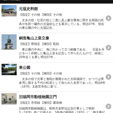
元寇史料館
【指定】その他
【種別】その他
文永の役・弘安の役と二度に及ぶ蒙古襲来に関する両国の武
具や矢田一嘯作の元寇絵などを展示している。明治37年、現在
の東公園の中に元寇記念...
銅造亀山上皇立像
【指定】県指定
【種別】彫刻
東公園の中央に、海に向かって立つ銅像である。 元寇を斥
けるべく祈願した亀山上皇を記念して作られたもので、鋳造に
20年近くを要し明治37年...
東公園
【指定】その他
【種別】その他
文永の役で元軍と激戦が展開された古戦場跡で、かつては博
多湾に面する千代の松原として知られた名所であった。明治9年
（1876）太政官布告に基づ...
旧福岡市動植物園正門
【指定】市登録
【種別】建造物
旧福岡市動植物園は、昭和天皇即位記念行事として昭和
3（1928）年に計画され、5年後の昭和8（1933）に「御大典記