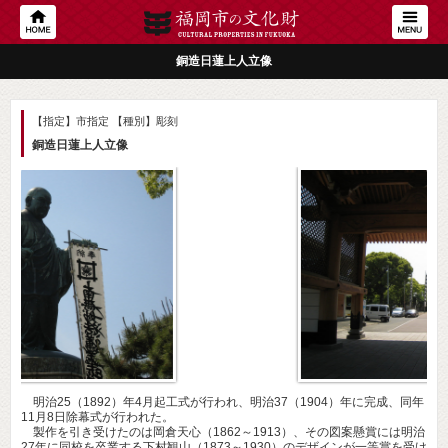
銅造日蓮上人立像
【指定】市指定
【種別】彫刻
銅造日蓮上人立像
明治25（1892）年4月起工式が行われ、明治37（1904）年に完成、同年
11月8日除幕式が行われた。
製作を引き受けたのは岡倉天心（1862～1913）、その図案懸賞には明治
27年に同校を卒業する下村観山（1873～1930）のデザインが一等賞を受け