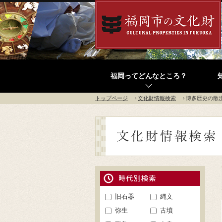
福岡ってどんなところ？
トップページ
文化財情報検索
博多歴史の散
旧石器
縄文
弥生
古墳