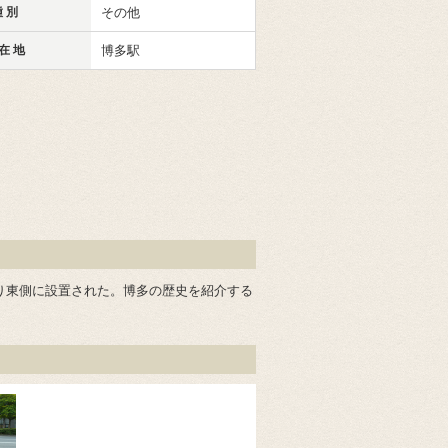
 別
その他
在 地
博多駅
り東側に設置された。博多の歴史を紹介する