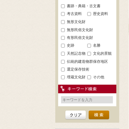
書跡・典籍・古文書
考古資料
歴史資料
無形文化財
無形民俗文化財
有形民俗文化財
史跡
名勝
天然記念物
文化的景観
伝統的建造物群保存地区
選定保存技術
埋蔵文化財
その他