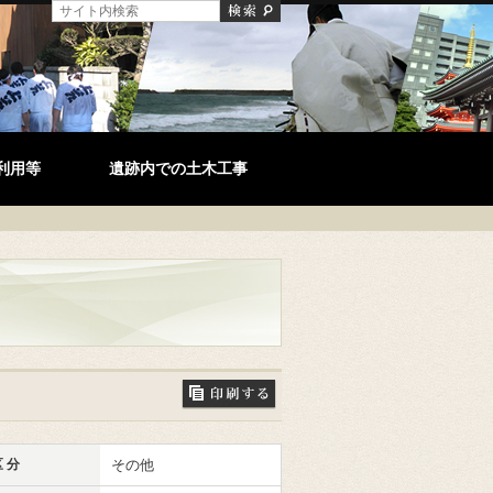
利用等
遺跡内での土木工事
 分
その他