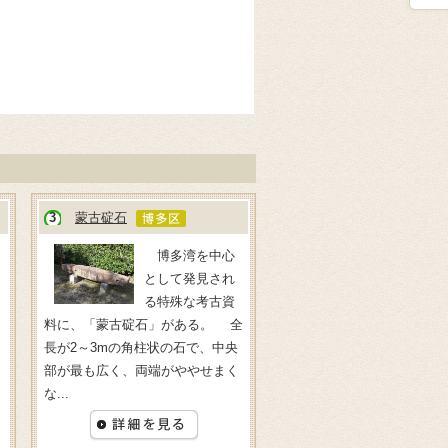
3
蒙古碇石
博多湾を中心
として発見され
る特殊な考古資
料に、「蒙古碇石」がある。 全
長が2～3mの角柱状の石で、中央
部が最も広く、両端がややせまく
な...