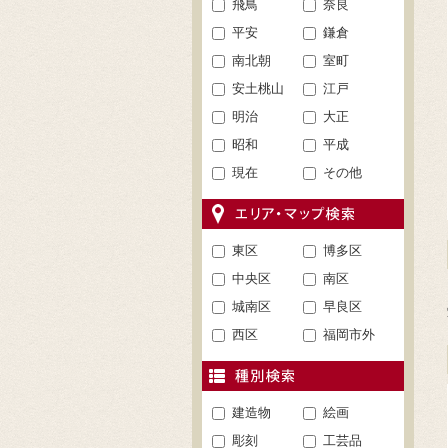
飛鳥
奈良
平安
鎌倉
南北朝
室町
安土桃山
江戸
明治
大正
昭和
平成
現在
その他
東区
博多区
中央区
南区
城南区
早良区
西区
福岡市外
建造物
絵画
彫刻
工芸品