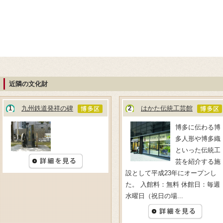
近隣の文化財
1
九州鉄道発祥の碑
2
はかた伝統工芸館
博多に伝わる博
多人形や博多織
といった伝統工
芸を紹介する施
設として平成23年にオープンし
た。 入館料：無料 休館日：毎週
水曜日（祝日の場...