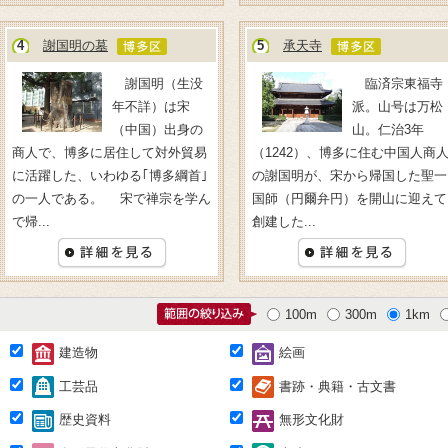
4
謝国明の墓
5
承天寺
謝国明（生没
臨済宗東福寺
年不詳）は宋
派。山号は万松
（中国）出身の
山。仁治3年
商人で、博多に居住して対外貿易
（1242）、博多に住む中国人商
に活躍した、いわゆる｢博多綱首｣
の謝国明が、宋から帰国した聖一
の一人である。 宋で禅宗を学ん
国師（円爾弁円）を開山に迎えて
で帰...
創建した...
100m
300m
1km
建造物
絵画
工芸品
書跡・典籍・古文書
歴史資料
無形文化財