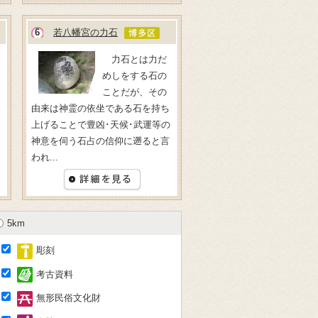
6
若八幡宮の力石
力石とは力だ
めしをする石の
ことだが、その
人
由来は神霊の依坐である石を持ち
上げることで豊凶･天候･武運等の
神意を伺う石占の信仰に遡ると言
われ...
5km
彫刻
考古資料
無形民俗文化財