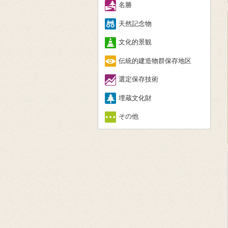
名勝
天然記念物
文化的景観
伝統的建造物群保存地区
選定保存技術
埋蔵文化財
その他