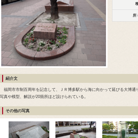
種
所 
紹介文
福岡市市制百周年を記念して、ＪＲ博多駅から海に向かって延びる大博通
写真や模型、解説が20箇所ほど設けられている。
その他の写真