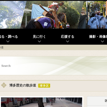
知る・調べる
見に行く
応援する
撮影・画像
歩道
博多歴史の散歩道
区