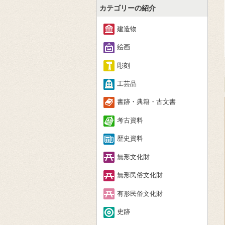
カテゴリーの紹介
建造物
絵画
彫刻
工芸品
書跡・典籍・古文書
考古資料
歴史資料
無形文化財
無形民俗文化財
有形民俗文化財
史跡