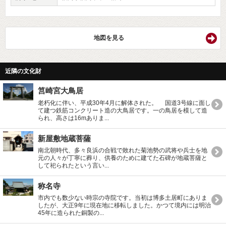
地図を見る
近隣の文化財
筥崎宮大鳥居
老朽化に伴い、平成30年4月に解体された。 国道3号線に面し
て建つ鉄筋コンクリート造の大鳥居です。一の鳥居を模して造
られ、高さは16mありま...
新屋敷地蔵菩薩
南北朝時代、多々良浜の合戦で敗れた菊池勢の武将や兵士を地
元の人々が丁寧に葬り、供養のために建てた石碑が地蔵菩薩と
して祀られたという言い...
称名寺
市内でも数少ない時宗の寺院です。当初は博多土居町にありま
したが、大正9年に現在地に移転しました。かつて境内には明治
45年に造られた銅製の...