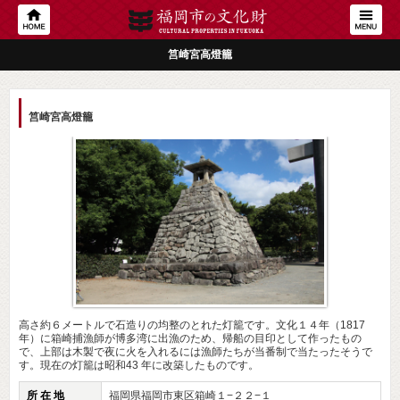
筥崎宮高燈籠
筥崎宮高燈籠
高さ約６メートルで石造りの均整のとれた灯籠です。文化１４年（1817
年）に箱崎捕漁師が博多湾に出漁のため、帰船の目印として作ったもの
で、上部は木製で夜に火を入れるには漁師たちが当番制で当たったそうで
す。現在の灯籠は昭和43 年に改築したものです。
所 在 地
福岡県福岡市東区箱崎１−２２−１