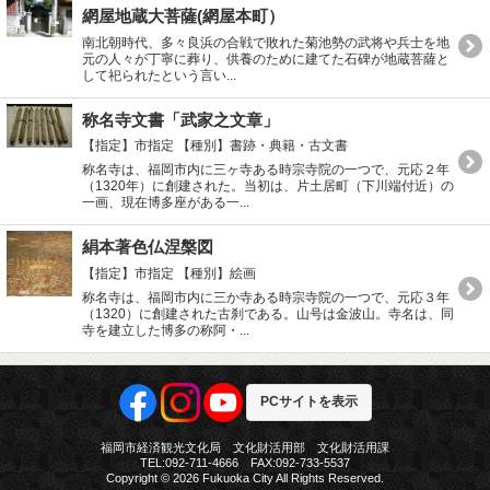
網屋地蔵大菩薩(網屋本町）
南北朝時代、多々良浜の合戦で敗れた菊池勢の武将や兵士を地
元の人々が丁寧に葬り、供養のために建てた石碑が地蔵菩薩と
して祀られたという言い...
称名寺文書「武家之文章」
【指定】市指定
【種別】書跡・典籍・古文書
称名寺は、福岡市内に三ヶ寺ある時宗寺院の一つで、元応２年
（1320年）に創建された。当初は、片土居町（下川端付近）の
一画、現在博多座がある一...
絹本著色仏涅槃図
【指定】市指定
【種別】絵画
称名寺は、福岡市内に三か寺ある時宗寺院の一つで、元応３年
（1320）に創建された古刹である。山号は金波山。寺名は、同
寺を建立した博多の称阿・...
PCサイトを表示
福岡市経済観光文化局 文化財活用部 文化財活用課
TEL:092-711-4666 FAX:092-733-5537
Copyright © 2026 Fukuoka City All Rights Reserved.