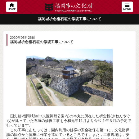
福岡城祈念櫓石垣の修復工事について
2020年05月26日
福岡城祈念櫓石垣の修復工事について
国史跡 福岡城跡(中央区舞鶴公園内)の本丸に所在した祈念櫓(きねんやぐ
ら)が建っていた石垣の修復工事を令和元年11月より令和４年３月の予定で
行っています。
この工事にあたっては，園内利用の皆様の安全確保を第一に，文化財保
護の観点から慎重に作業を進めているところです。また，工事現場は，安