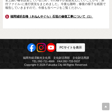
全上囲い柵を設置しているため，その様子が直接見えにくいことから，添
付ファイル↓に進行状況をまとめました。今後も随時，修復の様子を紙面で
報告していきますので。今後も当ページをご覧ください。
福岡城祈念櫓（きねんやぐら）石垣の修復工事について（1）
PCサイトを表示
福岡市経済観光文化局 文化財活用部 文化財活用課
TEL:092-711-4666 FAX:092-733-5537
Copyright © 2026 Fukuoka City All Rights Reserved.