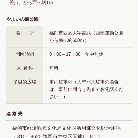
差点」から西へ約1㎞
やよいの風公園
場 所
福岡市西区大字吉武（西部運動公園
から南へ約600ｍ）
開園時間
9：00～17：00 年中無休
入 園 料
無料
多目的広場
車両駐車可（大型バス駐車の場合
は、事前に問合せ先までお電話くだ
さい。）
連 絡 先
福岡市経済観光文化局文化財活用部文化財活用課
〒810－8620 福岡市中央区天神1－8－1