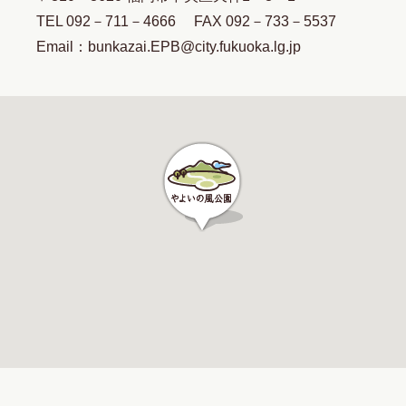
TEL 092－711－4666 FAX 092－733－5537
Email：bunkazai.EPB@city.fukuoka.lg.jp