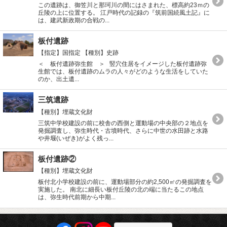
この遺跡は、御笠川と那珂川の間にはさまれた、標高約23ｍの
丘陵の上に位置する。 江戸時代の記録の『筑前国続風土記』に
は、建武新政期の合戦の...
板付遺跡
【指定】国指定
【種別】史跡
＜ 板付遺跡弥生館 ＞ 竪穴住居をイメージした板付遺跡弥
生館では、板付遺跡のムラの人々がどのような生活をしていた
のか、出土遺...
三筑遺跡
【種別】埋蔵文化財
三筑中学校建設の前に校舎の西側と運動場の中央部の２地点を
発掘調査し、弥生時代・古墳時代、さらに中世の水田跡と水路
や井堰(いぜき)がよく残っ...
板付遺跡②
【種別】埋蔵文化財
板付北小学校建設の前に、運動場部分の約2,500㎡の発掘調査を
実施した。 南北に細長い板付丘陵の北の端に当たるこの地点
は、弥生時代前期から中期...