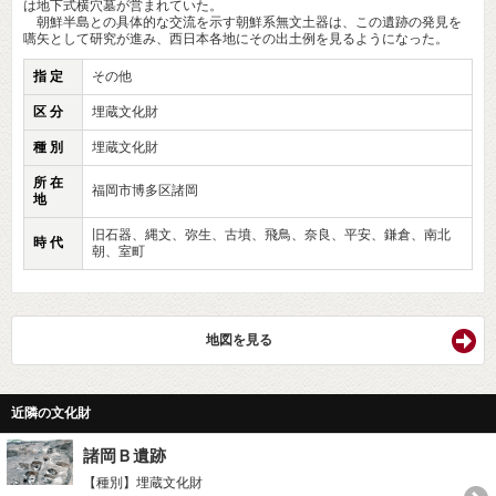
は地下式横穴墓が営まれていた。
朝鮮半島との具体的な交流を示す朝鮮系無文土器は、この遺跡の発見を
嚆矢として研究が進み、西日本各地にその出土例を見るようになった。
指 定
その他
区 分
埋蔵文化財
種 別
埋蔵文化財
所 在
福岡市博多区諸岡
地
旧石器、縄文、弥生、古墳、飛鳥、奈良、平安、鎌倉、南北
時 代
朝、室町
地図を見る
近隣の文化財
諸岡Ｂ遺跡
【種別】埋蔵文化財