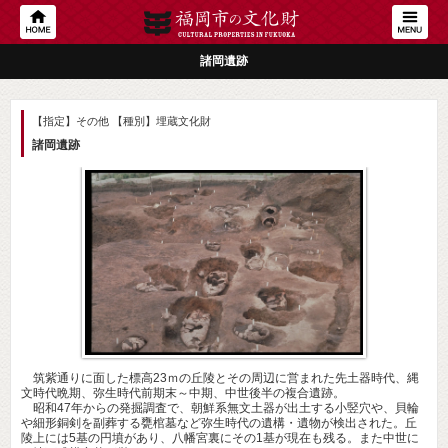
諸岡遺跡
【指定】その他
【種別】埋蔵文化財
諸岡遺跡
筑紫通りに面した標高23ｍの丘陵とその周辺に営まれた先土器時代、縄
文時代晩期、弥生時代前期末～中期、中世後半の複合遺跡。
昭和47年からの発掘調査で、朝鮮系無文土器が出土する小竪穴や、貝輪
や細形銅剣を副葬する甕棺墓など弥生時代の遺構・遺物が検出された。丘
陵上には5基の円墳があり、八幡宮裏にその1基が現在も残る。また中世に