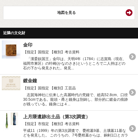
地図を見る
近隣の文化財
金印
【指定】国指定
【種別】考古資料
「漢委奴国王」金印は、天明4年（1784）に志賀島（現在、
福岡市東区）の叶崎(かなのさき)というところで二人持ほどの
石の下から発見された。発見...
鍍金鐘
【指定】国指定
【種別】工芸品
志賀海神社に伝来した高麗時代の梵鐘で、総高52.8cm、口径
30.5cmである。龍頭・甬と鐘身は別鋳し、部分的に鍍金の痕跡
が残っている。鐘身には４...
上月隈遺跡出土品（第3次調査）
【指定】市指定
【種別】考古資料
平成11（1999）年の第3次調査で、甕棺墓9基、土壙墓11基な
どを発見した。 このうちの、7号甕棺墓からは、銅剣1口とガラ