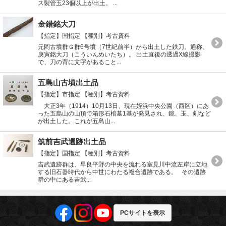
ス製管玉23個以上が出土。 ...
金錯銘大刀
【指定】国指定
【種別】考古資料
元岡古墳群Ｇ群6号墳（7世紀前半）から出土した鉄刀。通称、
庚寅銘大刀（こういんめいたち）。 出土直後の透過X線撮影
で、刀の背に文字があること...
五島山古墳出土品
【指定】市指定
【種別】考古資料
大正3年（1914）10月13日、現在姪浜中央公園（西区）にあ
った五島山の山頂で箱形石棺墓1基が発見され、鏡、玉、剣など
が出土した。これが五島山...
筑前吉武遺跡出土品
【指定】国指定
【種別】考古資料
吉武遺跡群は、早良平野の中央を流れる室見川中流左岸に立地
する旧石器時代から中世にわたる複合遺跡である。 その遺跡
群の中にある吉武...
PCサイトを表示