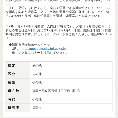
る。
また、見学するだけでなく、楽しく学習できる博物館として、いろいろ
な図書を集めた読書室、アジア各地の遊具や楽器に直接ふれることができ
るみたいけんラボ（体験学習室）や講堂、講座室などを設けている。
＊9時30分～17時30分開館（入館は17時まで）。月曜日（月曜が祝休日に
あたる場合は翌平日）および12月28日～1月4日休館。夏期は休館日・開館
時間が異なります。詳しくはホームページをご覧ください。電話092-845－
5011
◆福岡市博物館ホームページ
URL：
http://museum.city.fukuoka.jp/
※リンク集にバナーを掲示しています。
指 定
その他
区 分
その他
種 別
その他
所 在 地
福岡市早良区百道浜三丁目1番1号
時 代
その他
所 有 者
福岡市