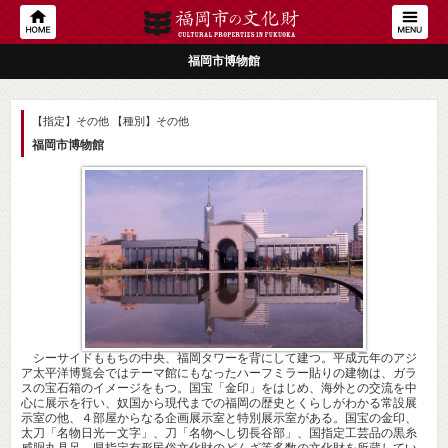
福岡市博物館
【指定】その他
【種別】その他
福岡市博物館
シーサイドももちの中央、福岡タワーを背にして建つ。平成元年のアジ
ア太平洋博覧会ではテーマ館にもなったハーフミラー貼りの建物は、ガラ
スの宝石箱のイメージをもつ。国宝「金印」をはじめ、海外との交流を中
心に展示を行い、奴国から現代までの福岡の歴史とくらしがわかる常設展
示室の他、４部屋からなる企画展示室と特別展示室がある。国宝の金印、
太刀「名物日光一文字」、刀「名物へし切長谷部」、国指定工芸品の黒糸
威胴丸具足、県指定有形民俗文化財のどんざ等多数の文化財を所蔵してい