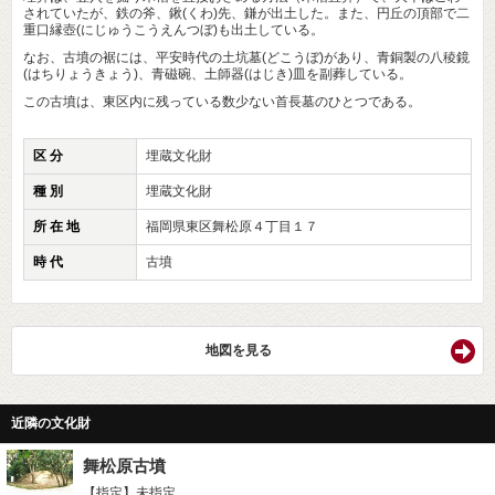
されていたが、鉄の斧、鍬(くわ)先、鎌が出土した。また、円丘の頂部で二
重口縁壺(にじゅうこうえんつぼ)も出土している。
なお、古墳の裾には、平安時代の土坑墓(どこうぼ)があり、青銅製の八稜鏡
(はちりょうきょう)、青磁碗、土師器(はじき)皿を副葬している。
この古墳は、東区内に残っている数少ない首長墓のひとつである。
区 分
埋蔵文化財
種 別
埋蔵文化財
所 在 地
福岡県東区舞松原４丁目１７
時 代
古墳
地図を見る
近隣の文化財
舞松原古墳
【指定】未指定