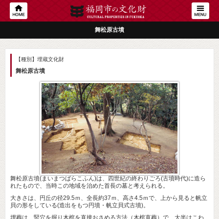
舞松原古墳
【種別】埋蔵文化財
舞松原古墳
舞松原古墳(まいまつばらこふん)は、四世紀の終わりごろ(古墳時代)に造ら
れたもので、当時この地域を治めた首長の墓と考えられる。
大きさは、円丘の径29.5ｍ、全長約37ｍ、高さ4.5ｍで、上から見ると帆立
貝の形をしている(造出をもつ円墳・帆立貝式古墳)。
埋葬は、竪穴を掘り木棺を直接おさめる方法（木棺直葬）で、大半はこわ