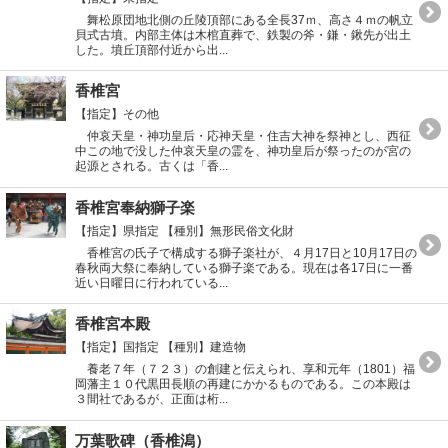
舞松原団地北側の丘陵頂部にある全長37ｍ、高さ４ｍの帆立
貝式古墳。内部主体は木棺直葬で、鉄製の斧・鎌・鍬先が出土
した。墳丘頂部付近から出...
香椎宮
【指定】その他
仲哀天皇・神功皇后・応神天皇・住吉大神を祭神とし、西征
中この地で没した仲哀天皇の霊を、神功皇后が祭ったのが宮の
起源とされる。古くは「香...
香椎宮奉納獅子楽
【指定】県指定
【種別】無形民俗文化財
香椎宮の氏子で構成する獅子楽社が、４月17日と10月17日の
春秋両大祭に奉納している獅子楽である。現在は各17日に一番
近い日曜日に行われている...
香椎宮本殿
【指定】国指定
【種別】建造物
養老７年（７２３）の創建と伝えられ、享和元年（1801）福
岡藩主１０代黒田長順の再建にかかるものである。この本殿は
３間社であるが、正面は桁...
万葉歌碑（香椎潟）