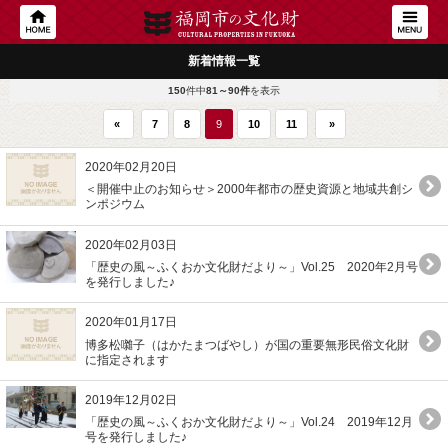
新着情報一覧
150
件中
81～90件
を表示
«
7
8
9
10
11
»
2020年02月20日
＜開催中止のお知らせ＞2000年都市の歴史資源と地域共創シ
ンポジウム
2020年02月03日
「歴史の風～ふくおか文化財だより～」Vol.25 2020年2月号
を発行しました♪
2020年01月17日
博多松囃子（はかたまつばやし）が国の重要無形民俗文化財
に指定されます
2019年12月02日
「歴史の風～ふくおか文化財だより～」Vol.24 2019年12月
号を発行しました♪