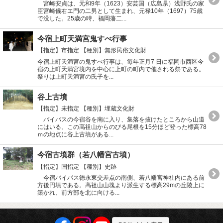
宮崎安貞は、元和9年（1623）安芸国（広島県）浅野氏の家
臣宮崎儀右エ門の二男として生まれ、元禄10年（1697）75歳
で没した。25歳の時、福岡藩二...
今宿上町天満宮鬼すべ行事
【指定】市指定
【種別】無形民俗文化財
今宿上町天満宮の鬼すべ行事は、毎年正月7 日に福岡市西区今
宿の上町天満宮境内を中心に上町の町内で催される祭である。
祭りは上町天満宮の氏子を...
谷上古墳
【指定】未指定
【種別】埋蔵文化財
バイパスの今宿谷を南に入り、集落を抜けたところから山道
にはいる。この高祖山からのびる尾根を15分ほど登った標高78
ｍの地点に谷上古墳がある...
今宿古墳群（若八幡宮古墳）
【指定】国指定
【種別】史跡
今宿バイパス徳永東交差点の南側、若八幡宮神社内にある前
方後円墳である。高祖山山塊より派生する標高29mの丘陵上に
築かれ、前方部を北に向ける...