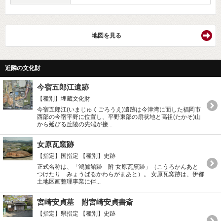
地図を見る
近隣の文化財
今宿五郎江遺跡
【種別】埋蔵文化財
今宿五郎江(いまじゅくごろうえ)遺跡は今津湾に面した福岡市
西部の今宿平野に位置し、平野東部の扇状地と高祖(たかそ)山
から延びる丘陵の先端が接...
女原瓦窯跡
【指定】国指定
【種別】史跡
正式名称は、「鴻臚館跡 附 女原瓦窯跡」（こうろかんあと
つけたり みょうばるかわらがまあと）。 女原瓦窯跡は、伊都
土地区画整理事業に伴...
宮崎安貞墓 附宮崎安貞書斎
【指定】県指定
【種別】史跡