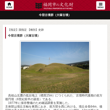
今宿古墳群（大塚古墳）
【指定】国指定
【種別】史跡
今宿古墳群（大塚古墳）
高祖山北麓の低台地上（標高15m）につくられた、古墳時代後期の前方
後円墳（6世紀前半の築造）である。
1977年に保存整備のため確認調査を実施した。
主体部は墳丘主軸を東西におき、前方部を西に向ける。墳丘全長64m、後