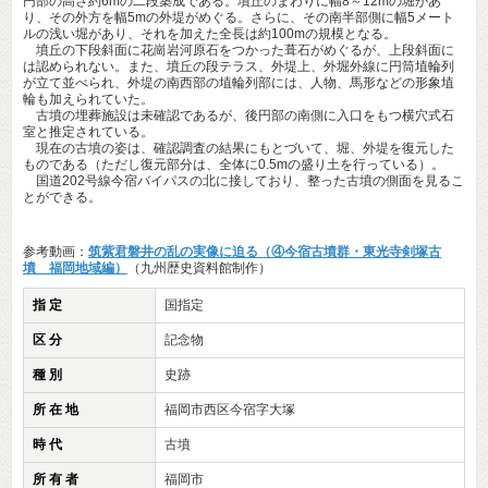
円部の高さ約6mの二段築成である。墳丘のまわりに幅8～12mの堀があ
り、その外方を幅5mの外堤がめぐる。さらに、その南半部側に幅5メート
ルの浅い堀があり、それを加えた全長は約100mの規模となる。
墳丘の下段斜面に花崗岩河原石をつかった葺石がめぐるが、上段斜面に
は認められない。また、墳丘の段テラス、外堤上、外堀外線に円筒埴輪列
が立て並べられ、外堤の南西部の埴輪列部には、人物、馬形などの形象埴
輪も加えられていた。
古墳の埋葬施設は未確認であるが、後円部の南側に入口をもつ横穴式石
室と推定されている。
現在の古墳の姿は、確認調査の結果にもとづいて、堀、外堤を復元した
ものである（ただし復元部分は、全体に0.5mの盛り土を行っている）。
国道202号線今宿バイパスの北に接しており、整った古墳の側面を見るこ
とができる。
参考動画：
筑紫君磐井の乱の実像に迫る（④今宿古墳群・東光寺剣塚古
墳 福岡地域編）
（九州歴史資料館制作）
指 定
国指定
区 分
記念物
種 別
史跡
所 在 地
福岡市西区今宿字大塚
時 代
古墳
所 有 者
福岡市