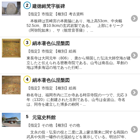
2
建徳銘梵字板碑
【指定】市指定
【種別】考古資料
本板碑は筥崎宮の本殿脇にあり、地上高53cm、中央幅
52.5cm、厚10.9cmの玄武岩製である。 上部にキリーク
（阿弥陀如来）、サ（観世音菩薩）、...
3
絹本著色仏涅槃図
【指定】市指定
【種別】絵画
東長寺は大同元年（806）、唐から帰国した弘法大師空海が建
立したと伝えられる密教寺院である。山号は南岳山。草創の
地は博多海辺の地であった行町...
4
絹本著色仏涅槃図
【指定】市指定
【種別】絵画
称名寺は、福岡市内に三か寺ある時宗寺院の一つで、元応３
年（1320）に創建された古刹である。山号は金波山。寺名
は、同寺を建立した博多の称阿・...
5
元寇史料館
【指定】その他
【種別】その他
文永の役・弘安の役と二度に及ぶ蒙古襲来に関する両国の
武具や矢田一嘯作の元寇絵などを展示している。明治37年、