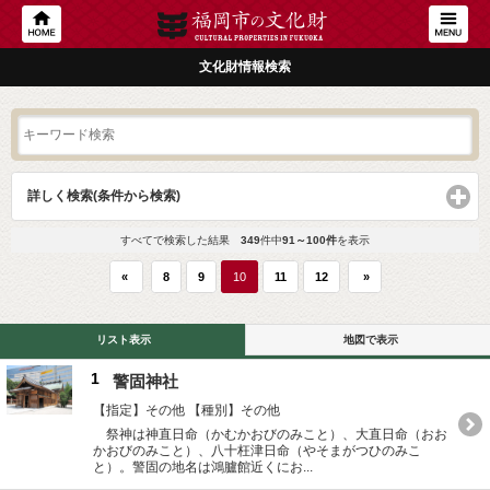
文化財情報検索
詳しく検索(条件から検索)
click to expand contents
すべてで検索した結果
349
件中
91～100件
を表示
«
8
9
10
11
12
»
リスト表示
地図で表示
1
警固神社
【指定】その他
【種別】その他
祭神は神直日命（かむかおびのみこと）、大直日命（おお
かおびのみこと）、八十枉津日命（やそまがつひのみこ
と）。警固の地名は鴻臚館近くにお...