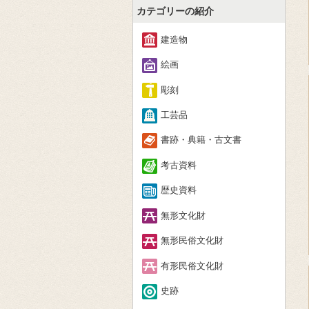
カテゴリーの紹介
建造物
絵画
彫刻
工芸品
書跡・典籍・古文書
考古資料
歴史資料
無形文化財
無形民俗文化財
有形民俗文化財
史跡