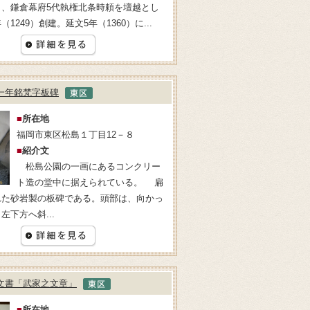
）、鎌倉幕府5代執権北条時頼を壇越とし
1249）創建。延文5年（1360）に...
一年銘梵字板碑
■
所在地
福岡市東区松島１丁目12－８
■
紹介文
松島公園の一画にあるコンクリー
ト造の堂中に据えられている。 扁
れた砂岩製の板碑である。頭部は、向かっ
左下方へ斜...
文書「武家之文章」
■
所在地