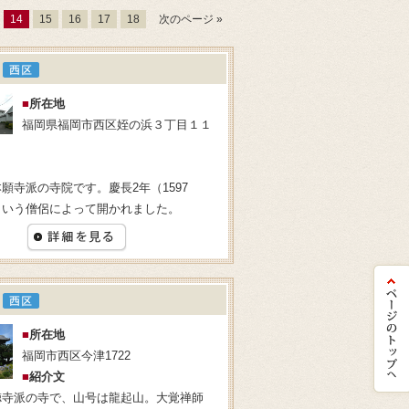
14
15
16
17
18
次のページ »
■
所在地
福岡県福岡市西区姪の浜３丁目１１
願寺派の寺院です。慶長2年（1597
という僧侶によって開かれました。
■
所在地
福岡市西区今津1722
■
紹介文
寺派の寺で、山号は龍起山。大覚禅師