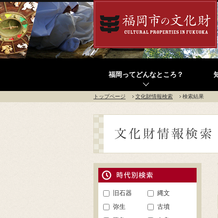
福岡ってどんなところ？
トップページ
文化財情報検索
検索結果
旧石器
縄文
弥生
古墳