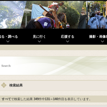
知る・調べる
見に行く
応援する
撮影・画像
検索結果
すべて
で検索した結果
349
件中
131～140
件目を表示しています。