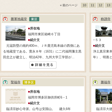
« 前のページ
10
11
12
13
1
勝軍地蔵堂
2
称讃寺
■
所在地
福岡市東区箱崎６丁目
■
紹介文
−５３
元寇防塁の南約400ｍ、ＪＲ鹿児島本線の西側にあ
■
紹介文
る地蔵堂である。寛永８年（1631）に二代福岡藩主黒
浄土真宗東本
田忠之が建立し、明治42年、九州大学工学部が...
年）、明善
3
聖福寺
4
勝福寺
■
所在地
福岡市博多区御供所町6－1
■
紹介文
臨済宗妙心寺派。山号は安国山。 建久6年
臨済宗大徳