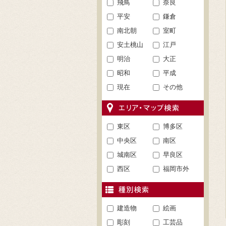
飛鳥
奈良
平安
鎌倉
南北朝
室町
安土桃山
江戸
明治
大正
昭和
平成
現在
その他
東区
博多区
中央区
南区
城南区
早良区
西区
福岡市外
建造物
絵画
彫刻
工芸品