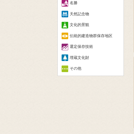
名勝
天然記念物
文化的景観
伝統的建造物群保存地区
選定保存技術
埋蔵文化財
その他