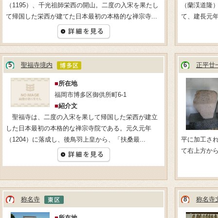
（1195）、千光祖師栄西の開山。二度の入宋を果たし
（蘭渓道隆
て帰国した栄西が建てた日本最初の本格的な禅宗寺...
て、建長元年（
5
聖福寺境内
6
正平廿
■
所在地
福岡市博多区御供所町6-1
■
紹介文
聖福寺は、二度の入宋を果して帰国した栄西が建立
した日本最初の本格的な禅宗寺院である。元久元年
（1204）に落成し、後鳥羽上皇から、「扶桑最...
平に加工さ
て右上方から
7
称名寺
8
称名寺
■
所在地