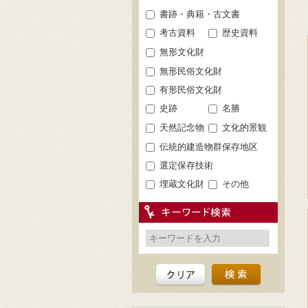
書跡・典籍・古文書
考古資料
歴史資料
無形文化財
無形民俗文化財
有形民俗文化財
史跡
名勝
天然記念物
文化的景観
伝統的建造物群保存地区
選定保存技術
埋蔵文化財
その他