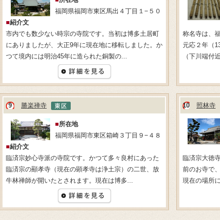
福岡県福岡市東区馬出４丁目１−５０
■
紹介文
市内でも数少ない時宗の寺院です。当初は博多土居町
称名寺は、
にありましたが、大正9年に現在地に移転しました。か
元応２年（1
つて境内には明治45年に造られた銅製の...
（下川端付近
9
勝楽禅寺
10
照林寺
■
所在地
福岡県福岡市東区箱崎３丁目９−４８
■
紹介文
臨済宗妙心寺派の寺院です。かつて多々良村にあった
臨済宗大徳
臨済宗の顯孝寺（現在の顕孝寺は浄土宗）の二世、放
前のお寺で、
牛林禅師が開いたとされます。現在は博多...
現在の場所に