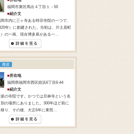
福岡市東区馬出４丁目１－50
■
紹介文
福岡市内に三ヶ寺ある時宗寺院の一つで、
320年）に創建された。当初は、片土居町
）の一画、現在博多座がある一...
■
所在地
福岡県福岡市西区姪浜6丁目6-44
■
紹介文
寺派の寺院です。かつては旦林寺という名
別の場所にありました。300年ほど前に
移り、その後、大正6年に東照...