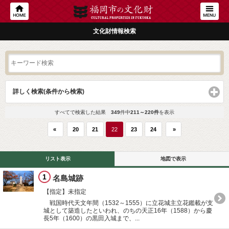
文化財情報検索
詳しく検索(条件から検索)
click to expand contents
すべてで検索した結果
349
件中
211～220件
を表示
«
20
21
22
23
24
»
リスト表示
地図で表示
1
名島城跡
【指定】未指定
戦国時代天文年間（1532～1555）に立花城主立花鑑載が支
城として築造したといわれ、のちの天正16年（1588）から慶
長5年（1600）の黒田入城まで、...