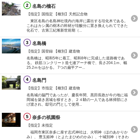
2
名島の檣石
【指定】国指定
【種別】天然記念物
東区名島の名島神社境内の海岸に露出する珪化木である。
これはカシ属の樹木の幹材が珪酸分に置き換えられてできた
化石で、古第三紀漸新世前期（...
3
名島橋
【指定】国登録
【種別】建造物
名島橋は、昭和5年に着工、昭和8年に完成した道路橋であ
る。 鉄筋コンクリート造七連アーチ橋で、長さ204.1ｍ、幅
25.2ｍをはかる。 7つの扁平アー...
4
名島門
【指定】市指定
【種別】建造物
名島城の脇門であったが、慶長年間、黒田長政が今の地に福
岡城を築き居城を移すとき、２４騎の一人である林掃部にさ
げ渡され、邸宅の門として使用...
5
奈多の祇園祭
【指定】未指定
福岡市東区奈多に座す志式神社は、火明神（ほのあかりか
み）、 豊玉姫神（とよたまひめのかみ）、十城別神（そきわ