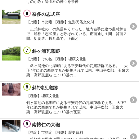
けのかみ）等６柱の神々を祭神...
6
奈多の志式座
【指定】市指定
【種別】無形民俗文化財
志式神社の一の鳥居をくぐった、境内右手に建つ農村舞台
で、通称「志式座」と呼ばれている。正面通し１間、背面２
間、切妻造、桟瓦葺で、正面と...
7
斜ヶ浦瓦窯跡
【指定】その他
【種別】埋蔵文化財
斜ヶ浦池の北湖畔にある平安時代の瓦窯跡群である。 大
正7年に池の西側で瓦が採集されて以来、中山平次郎、玉泉大
梁、高野孤鹿らにより3基の...
8
斜ｹ浦瓦窯跡
【種別】埋蔵文化財
斜ヶ浦池の北湖畔にある平安時代の瓦窯跡群である。 大正7
年に池の西側で瓦が採集されて以来、中山平次郎、玉泉大
梁、高野弧鹿らにより3基の瓦窯...
9
南懐仁の大砲
【指定】市指定
【種別】歴史資料