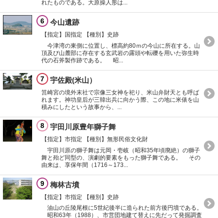
れたものである。大原操人形は...
6
今山遺跡
【指定】国指定
【種別】史跡
今津湾の東側に位置し、標高約80ｍの今山に所在する。山
頂及び山麓部に存在する玄武岩の露頭や転礫を用いた弥生時
代の石斧製作跡である。 昭...
7
宇佐殿(米山）
筥崎宮の境外末社で宗像三女神を祀り、米山弁財天とも呼ば
れます。神功皇后が三韓出兵に向かう際、この地に米俵を山
積みにしたという故事から、...
8
宇田川原豊年獅子舞
【指定】市指定
【種別】無形民俗文化財
宇田川原の獅子舞は元岡・壱岐（昭和35年頃廃絶）の獅子
舞と殆ど同型の、演劇的要素をもった獅子舞である。 その
由来は、享保年間（1716～173...
9
梅林古墳
【指定】市指定
【種別】史跡
油山の丘陵尾根に5世紀後半に造られた前方後円墳である。
昭和63年（1988）、市営団地建て替えに先だって発掘調査