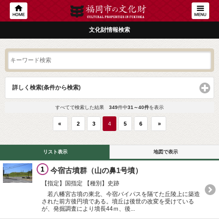
文化財情報検索
詳しく検索(条件から検索)
click to expand contents
すべてで検索した結果
349
件中
31～40件
を表示
«
2
3
4
5
6
»
リスト表示
地図で表示
1
今宿古墳群（山の鼻1号墳）
【指定】国指定
【種別】史跡
若八幡宮古墳の東北、今宿バイパスを隔てた丘陵上に築造
された前方後円墳である。墳丘は後世の改変を受けている
が、発掘調査により墳長44ｍ、後...