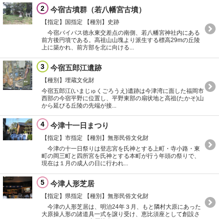
2
今宿古墳群（若八幡宮古墳）
【指定】国指定
【種別】史跡
今宿バイパス徳永東交差点の南側、若八幡宮神社内にある
前方後円墳である。高祖山山塊より派生する標高29mの丘陵
上に築かれ、前方部を北に向ける...
3
今宿五郎江遺跡
【種別】埋蔵文化財
今宿五郎江(いまじゅくごろうえ)遺跡は今津湾に面した福岡市
西部の今宿平野に位置し、平野東部の扇状地と高祖(たかそ)山
から延びる丘陵の先端が接...
4
今津十一日まつり
【指定】市指定
【種別】無形民俗文化財
今津の十一日祭りは登志宮を氏神とする上町・寺小路・東
町の岡三町と四所宮を氏神とする本町が行う年頭の祭りで、
現在は１月の成人の日に行われ...
5
今津人形芝居
【指定】県指定
【種別】無形民俗文化財
今津の人形芝居は、明治24年３月、もと隣村大原にあった
大原操人形の諸道具一式を譲り受け、恵比須座として創設さ