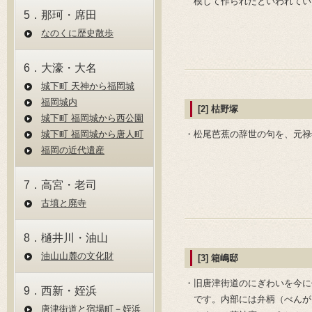
模して作られたといわれてい
5．那珂・席田
なのくに歴史散歩
6．大濠・大名
城下町 天神から福岡城
福岡城内
[2] 枯野塚
城下町 福岡城から⻄公園
城下町 福岡城から唐⼈町
・松尾芭蕉の辞世の句を、元禄
福岡の近代遺産
7．高宮・老司
古墳と廃寺
8．樋井川・油山
油⼭⼭麓の⽂化財
[3] 箱嶋邸
・旧唐津街道のにぎわいを今に
9．西新・姪浜
です。内部には弁柄（べんが
唐津街道と宿場町－姪浜