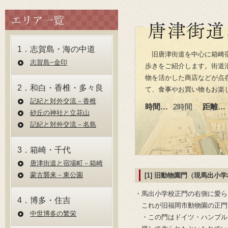
1．志賀島・海の中道
旧唐津街道を中心に箱崎
志賀島−⾦印
歩きをご紹介します。街道
物を活かした商店などが点
2．和白・香椎・多々良
て、食事やお買い物もお楽
記紀と対外交流－⾹椎
時間…
2時間
距離…
砂丘の神社と⽴花⼭
記紀と対外交流－名島
3．箱崎・千代
唐津街道と宿場町－箱崎
蒙古襲来－東公園
[1] 旧動物園門（現馬出小
・馬出小学校正門の右側に愛ら
4．博多・住吉
これが旧福岡市動物園の正門
中世博多の繁栄
・この門はドイツ・ハンブル