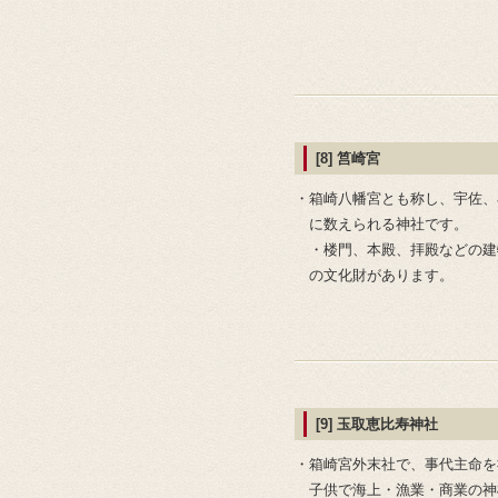
[8] 筥崎宮
・箱崎八幡宮とも称し、宇佐、
に数えられる神社です。
・楼門、本殿、拝殿などの建
の文化財があります。
[9] 玉取恵比寿神社
・箱崎宮外末社で、事代主命を
子供で海上・漁業・商業の神