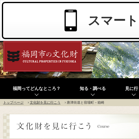
スマート
福岡ってどんなところ？
知る・調べる
見に行
トップページ
文化財を見に行こう
唐津街道と宿場町－箱崎