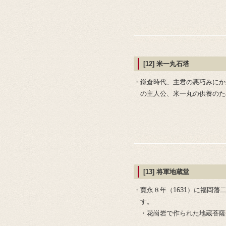
[12] 米一丸石塔
・鎌倉時代、主君の悪巧みにか
の主人公、米一丸の供養のた
[13] 将軍地蔵堂
・寛永８年（1631）に福岡
す。
・花崗岩で作られた地蔵菩薩