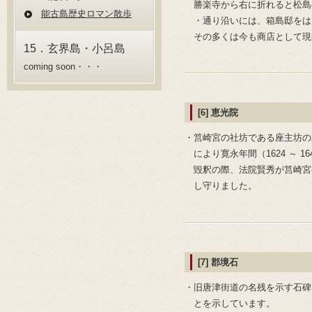
勝楽寺から右に折れると松島
能古島歴史ロマン散歩
・通り沿いには、箱島邸をは
その多くは今も商店として現
15．玄界島・小呂島
coming soon・・・
[6] 恵光院
・筥崎宮の社坊である座主坊の
により寛永年間（1624 ～ 
毀釈の際、法院賢秀が筥崎宮
し守りました。
[7] 郡境石
・旧唐津街道の名残を示す石碑
とを示しています。