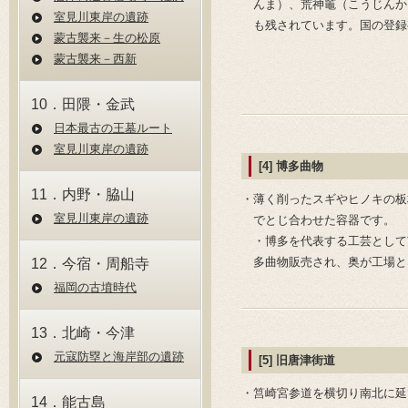
んま）、荒神竈（こうじんか
室⾒川東岸の遺跡
も残されています。国の登録
蒙古襲来－⽣の松原
蒙古襲来－⻄新
10．田隈・金武
⽇本最古の王墓ルート
室⾒川東岸の遺跡
[4] 博多曲物
11．内野・脇山
・薄く削ったスギやヒノキの板
室⾒川東岸の遺跡
でとじ合わせた容器です。
・博多を代表する工芸として
多曲物販売され、奥が工場と
12．今宿・周船寺
福岡の古墳時代
13．北崎・今津
元寇防塁と海岸部の遺跡
[5] 旧唐津街道
・筥崎宮参道を横切り南北に延
14．能古島