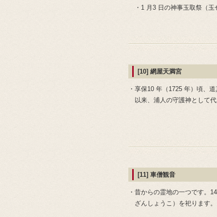
・1 月3 日の神事玉取祭（
[10] 網屋天満宮
・享保10 年（1725 年）
以来、浦人の守護神として代
[11] 車僧観音
・昔からの霊地の一つです。1
ざんしょうこ）を祀ります。